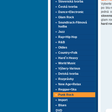
Slovenská tvorba
Vyberte
Česká tvorba
po blu-
jedná 
Dance+Electronic
sloven
Glam Rock
glam ro
Soundtrack-Filmová
hard ro
hudba
Jazz
Rap+Hip Hop
R&B
Oldies
Country+Folk
Hard´n Heavy
World Music
Výbery-Various
Detská tvorba
Rozprávky
New Age+Relax
Reggae+Ska
Punk Rock
Import
Blues
DVD