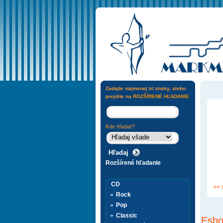
Zadajte najmenej tri znaky, alebo
prejdite na
ROZŠÍRENÉ HĽADANIE
Kde hľadať?
Rozšírené hľadanie
CD
<< 
Rock
Pop
Classic
Esho