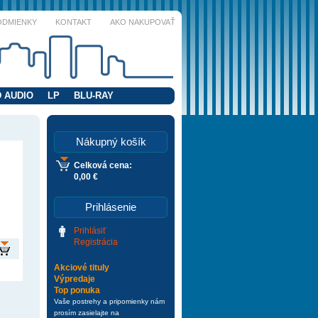
ODMIENKY
KONTAKT
AKO NAKUPOVAŤ
 AUDIO
LP
BLU-RAY
Nákupný košík
Celková cena:
0,00 €
Prihlásenie
Prihlásiť
Registrácia
Akciové tituly
Výpredaje
Top ponuka
Vaše postrehy a pripomienky nám
prosím zasielajte na