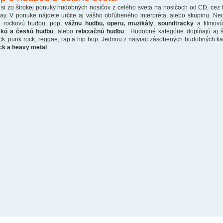
 si zo širokej ponuky hudobných nosičov z celého sveta na nosičoch od CD, cez
ray. V ponuke nájdete určite aj vášho obľúbeného interpréta, alebo skupinu. Ne
o rockovú hudbu, pop,
vážnu hudbu, operu, muzikály
,
soundtracky
a filmovú
skú a českú hudbu
, alebo
relaxačnú hudbu
. Hudobné kategórie dopĺňajú aj š
ck, punk rock, reggae, rap a hip hop. Jednou z najviac zásobených hudobných kate
ck a heavy metal
.