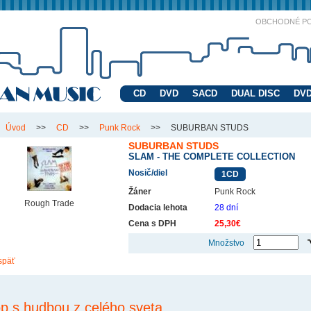
OBCHODNÉ P
CD
DVD
SACD
DUAL DISC
DVD
Úvod
>>
CD
>>
Punk Rock
>>
SUBURBAN STUDS
SUBURBAN STUDS
SLAM - THE COMPLETE COLLECTION
Nosič/diel
1CD
Žáner
Punk Rock
Rough Trade
Dodacia lehota
28 dní
Cena s DPH
25,30€
Množstvo
späť
p s hudbou z celého sveta