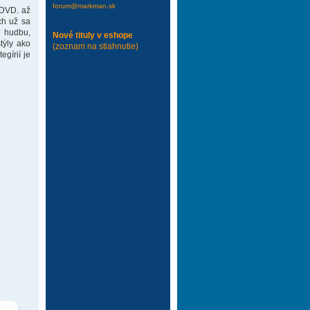
forum@markman.sk
 DVD. až
ch už sa
 hudbu,
Nové tituly v eshope
týly ako
(zoznam na stiahnutie)
gírií je