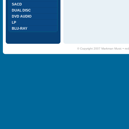
SACD
DUAL DISC
DVD AUDIO
LP
BLU-RAY
© Copyright 2007 Markman Music •
red