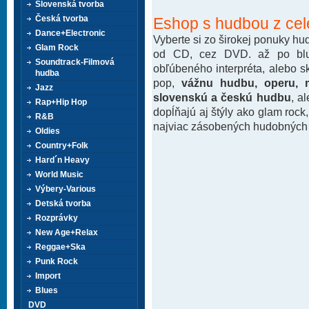
Slovenská tvorba
Česká tvorba
Eshop s hudbou z cel
Dance+Electronic
Vyberte si zo širokej ponuky h
Glam Rock
od CD, cez DVD. až po blu-
Soundtrack-Filmová
obľúbeného interpréta, alebo 
hudba
pop,
vážnu hudbu, operu, m
Jazz
slovenskú a českú hudbu
, a
Rap+Hip Hop
dopĺňajú aj štýly ako glam rock
R&B
najviac zásobených hudobných k
Oldies
Country+Folk
Hard´n Heavy
World Music
Výbery-Various
Detská tvorba
Rozprávky
New Age+Relax
Reggae+Ska
Punk Rock
Import
Blues
DVD