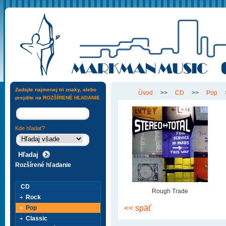
Zadajte najmenej tri znaky, alebo
Úvod
>>
CD
>>
Pop
prejdite na
ROZŠÍRENÉ HĽADANIE
Kde hľadať?
Rozšírené hľadanie
CD
Rough Trade
Rock
<< späť
Pop
Classic