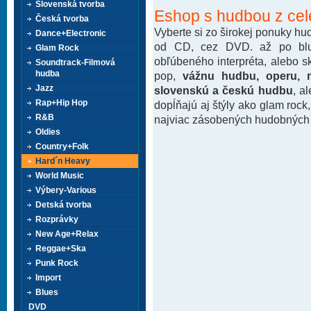
Slovenská tvorba
Eshop s hudbou z cel
Česká tvorba
Vyberte si zo širokej ponuky h
Dance+Electronic
od CD, cez DVD. až po blu-
Glam Rock
obľúbeného interpréta, alebo 
Soundtrack-Filmová
hudba
pop,
vážnu hudbu, operu, m
Jazz
slovenskú a českú hudbu
, a
Rap+Hip Hop
dopĺňajú aj štýly ako glam rock
R&B
najviac zásobených hudobných k
Oldies
Country+Folk
Hard´n Heavy
World Music
Výbery-Various
Detská tvorba
Rozprávky
New Age+Relax
Reggae+Ska
Punk Rock
Import
Blues
DVD