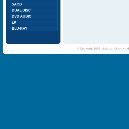
SACD
DUAL DISC
DVD AUDIO
LP
BLU-RAY
© Copyright 2007 Markman Music •
red