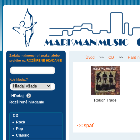
Zadajte najmenej tri znaky, alebo
Úvod
>>
CD
>>
Hard´n
prejdite na
ROZŠÍRENÉ HĽADANIE
Kde hľadať?
Rough Trade
Rozšírené hľadanie
CD
Rock
<< späť
Pop
Classic