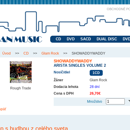
OBCHODNÉ P
CD
DVD
SACD
DUAL DISC
DVD
Úvod
>>
CD
>>
Glam Rock
>>
SHOWADDYWADDY
SHOWADDYWADDY
ARISTA SINGLES VOLUME 2
Nosič/diel
1CD
Žáner
Glam Rock
Dodacia lehota
28 dní
Rough Trade
Cena s DPH
26,70€
Množstvo
späť
p s hudbou z celého sveta