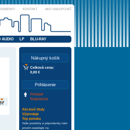
ODMIENKY
KONTAKT
AKO NAKUPOVAŤ
 AUDIO
LP
BLU-RAY
Nákupný košík
Celková cena:
0,00 €
Prihlásenie
Prihlásiť
Registrácia
Akciové tituly
Výpredaje
Top ponuka
Vaše postrehy a pripomienky nám
prosím zasielajte na