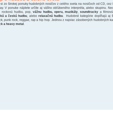
 si zo širokej ponuky hudobných nosičov z celého sveta na nosičoch od CD, cez
ray. V ponuke nájdete určite aj vášho obľúbeného interpréta, alebo skupinu. Ne
o rockovú hudbu, pop,
vážnu hudbu, operu, muzikály
,
soundtracky
a filmovú
skú a českú hudbu
, alebo
relaxačnú hudbu
. Hudobné kategórie dopĺňajú aj š
ck, punk rock, reggae, rap a hip hop. Jednou z najviac zásobených hudobných kate
ck a heavy metal
.