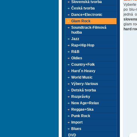
Slovenská tvorba
Vyberte
Česká tvorba
po blu-
jedná 
Dance+Electronic
sloven
Glam Rock
glam ro
Soundtrack-Filmová
hard ro
hudba
Jazz
Rap+Hip Hop
R&B
Oldies
Country+Folk
Hard´n Heavy
World Music
Výbery-Various
Detská tvorba
Rozprávky
New Age+Relax
Reggae+Ska
Punk Rock
Import
Blues
DVD