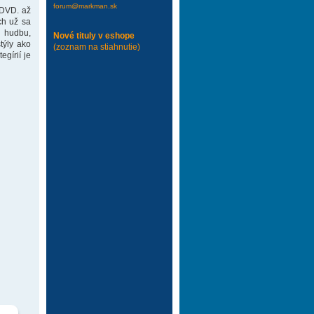
forum@markman.sk
 DVD. až
ch už sa
 hudbu,
Nové tituly v eshope
týly ako
(zoznam na stiahnutie)
gírií je