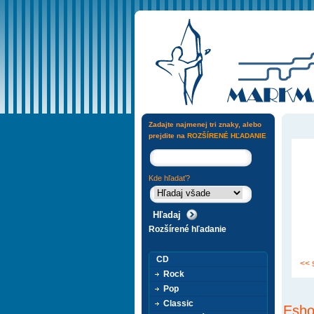
Zadajte najmenej tri znaky, alebo
prejdite na
ROZŠÍRENÉ HĽADANIE
Kde hľadať?
Rozšírené hľadanie
CD
<< 
Rock
Pop
Classic
Esho