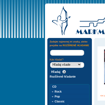
Zadajte najmenej tri znaky, alebo
prejdite na
ROZŠÍRENÉ HĽADANIE
Kde hľadať?
Rozšírené hľadanie
CD
Rock
<< 
Pop
Classic