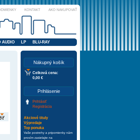
ODMIENKY
KONTAKT
AKO NAKUPOVAŤ
 AUDIO
LP
BLU-RAY
Nákupný košík
Celková cena:
0,00 €
Prihlásenie
Prihlásiť
Registrácia
Akciové tituly
Výpredaje
Top ponuka
Vaše postrehy a pripomienky nám
prosím zasielajte na