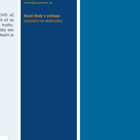
forum@markman.sk
 DVD. až
Nové tituly v eshope
ch už sa
(zoznam na stiahnutie)
 hudbu,
týly ako
gírií je