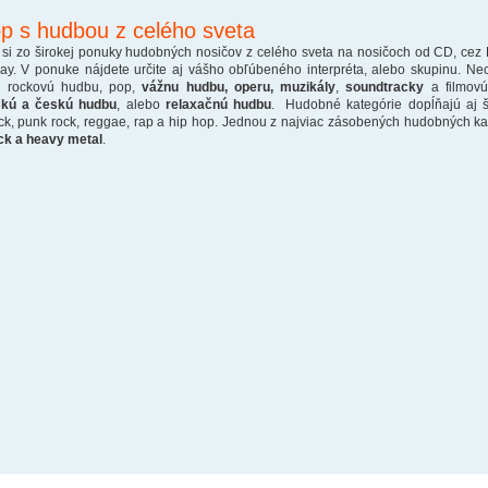
p s hudbou z celého sveta
 si zo širokej ponuky hudobných nosičov z celého sveta na nosičoch od CD, cez
ray. V ponuke nájdete určite aj vášho obľúbeného interpréta, alebo skupinu. Ne
o rockovú hudbu, pop,
vážnu hudbu, operu, muzikály
,
soundtracky
a filmovú
skú a českú hudbu
, alebo
relaxačnú hudbu
. Hudobné kategórie dopĺňajú aj š
ck, punk rock, reggae, rap a hip hop. Jednou z najviac zásobených hudobných kate
ck a heavy metal
.