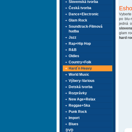
Slovenská tvorba
Esho
Česká tvorba
Vyberte
Dance+Electronic
po blu-
Glam Rock
jedná 
Soundtrack-Filmová
sloven
hudba
glam ro
Jazz
hard ro
Rap+Hip Hop
R&B
Oldies
Country+Folk
Hard´n Heavy
World Music
Výbery-Various
Detská tvorba
Rozprávky
New Age+Relax
Reggae+Ska
Punk Rock
Import
Blues
DVD