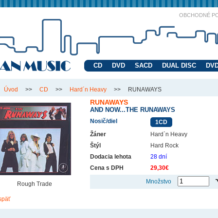
OBCHODNÉ P
CD
DVD
SACD
DUAL DISC
DVD
Úvod
>>
CD
>>
Hard´n Heavy
>>
RUNAWAYS
RUNAWAYS
AND NOW...THE RUNAWAYS
Nosič/diel
1CD
Žáner
Hard`n Heavy
Štýl
Hard Rock
Dodacia lehota
28 dní
Cena s DPH
29,30€
Množstvo
Rough Trade
späť