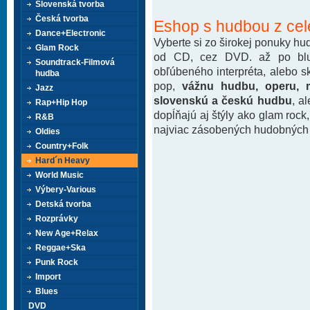
Slovenská tvorba
Česká tvorba
Eshop s hudbou z cel
Dance+Electronic
Vyberte si zo širokej ponuky h
Glam Rock
od CD, cez DVD. až po blu-
Soundtrack-Filmová
obľúbeného interpréta, alebo 
hudba
pop,
vážnu hudbu, operu, m
Jazz
slovenskú a českú hudbu
, a
Rap+Hip Hop
dopĺňajú aj štýly ako glam rock
R&B
najviac zásobených hudobných k
Oldies
Country+Folk
Hard´n Heavy
World Music
Výbery-Various
Detská tvorba
Rozprávky
New Age+Relax
Reggae+Ska
Punk Rock
Import
Blues
DVD