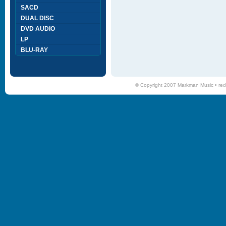
SACD
DUAL DISC
DVD AUDIO
LP
BLU-RAY
© Copyright 2007 Markman Music •
red