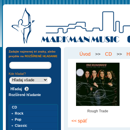
Zadajte najmenej tri znaky, alebo
Úvod
>>
CD
>>
H
prejdite na
ROZŠÍRENÉ HĽADANIE
Kde hľadať?
Rozšírené hľadanie
CD
Rough Trade
Rock
Pop
<< späť
Classic