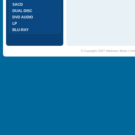
SACD
DUAL DISC
DVD AUDIO
LP
BLU-RAY
© Copyright 2007 Markman Music •
red