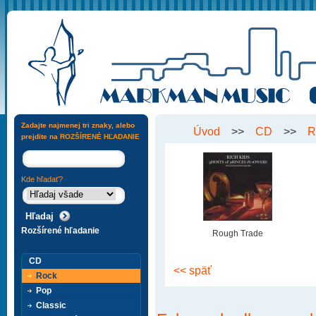
Zadajte najmenej tri znaky, alebo
Úvod
>>
CD
>>
R
prejdite na
ROZŠÍRENÉ HĽADANIE
Kde hľadať?
Rozšírené hľadanie
Rough Trade
CD
<< späť
Rock
Pop
Classic