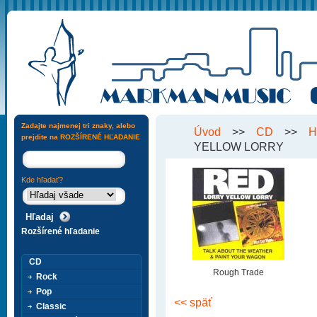
Zadajte najmenej tri znaky, alebo
Úvod
>>
CD
>>
H
prejdite na
ROZŠÍRENÉ HĽADANIE
YELLOW LORRY
Kde hľadať?
Rozšírené hľadanie
CD
Rough Trade
Rock
Pop
<< späť
Classic