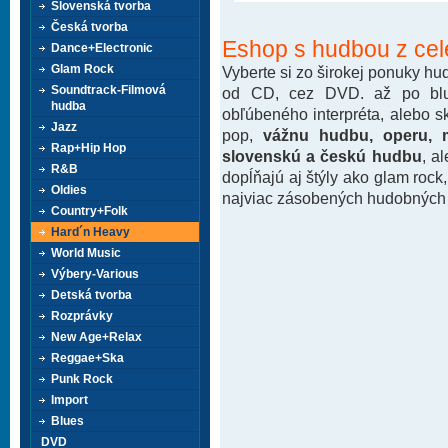
Slovenská tvorba
Česká tvorba
Eshop s hudbou z cel
Dance+Electronic
Glam Rock
Vyberte si zo širokej ponuky h
Soundtrack-Filmová
od CD, cez DVD. až po blu-
hudba
obľúbeného interpréta, alebo 
Jazz
pop,
vážnu hudbu, operu, m
Rap+Hip Hop
slovenskú a českú hudbu
, a
R&B
dopĺňajú aj štýly ako glam rock
Oldies
najviac zásobených hudobných k
Country+Folk
Hard´n Heavy
World Music
Výbery-Various
Detská tvorba
Rozprávky
New Age+Relax
Reggae+Ska
Punk Rock
Import
Blues
DVD