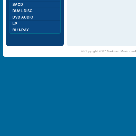
SACD
DUAL DISC
DVD AUDIO
LP
BLU-RAY
© Copyright 2007 Markman Music •
red