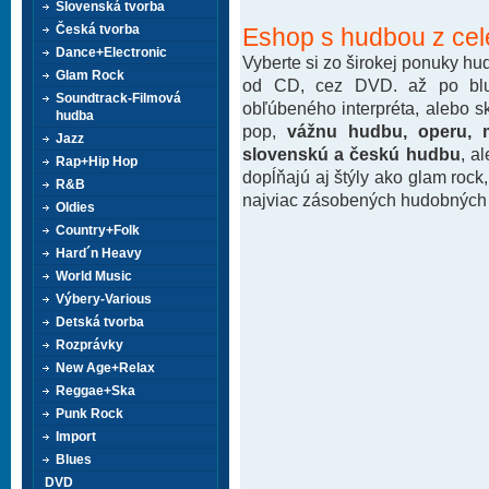
Slovenská tvorba
Česká tvorba
Eshop s hudbou z cel
Dance+Electronic
Vyberte si zo širokej ponuky h
Glam Rock
od CD, cez DVD. až po blu-
Soundtrack-Filmová
obľúbeného interpréta, alebo 
hudba
pop,
vážnu hudbu, operu, m
Jazz
slovenskú a českú hudbu
, a
Rap+Hip Hop
dopĺňajú aj štýly ako glam rock
R&B
najviac zásobených hudobných k
Oldies
Country+Folk
Hard´n Heavy
World Music
Výbery-Various
Detská tvorba
Rozprávky
New Age+Relax
Reggae+Ska
Punk Rock
Import
Blues
DVD