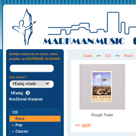
Zadajte najmenej tri znaky, alebo
Úvod
>>
CD
>>
Rock
prejdite na
ROZŠÍRENÉ HĽADANIE
Kde hľadať?
Rozšírené hľadanie
CD
Rough Trade
Rock
<< späť
Pop
Classic