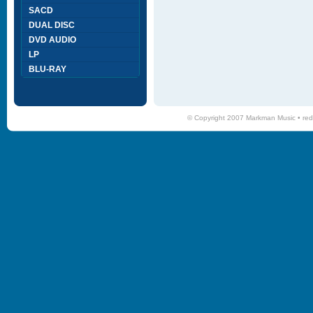
SACD
DUAL DISC
DVD AUDIO
LP
BLU-RAY
© Copyright 2007 Markman Music •
red