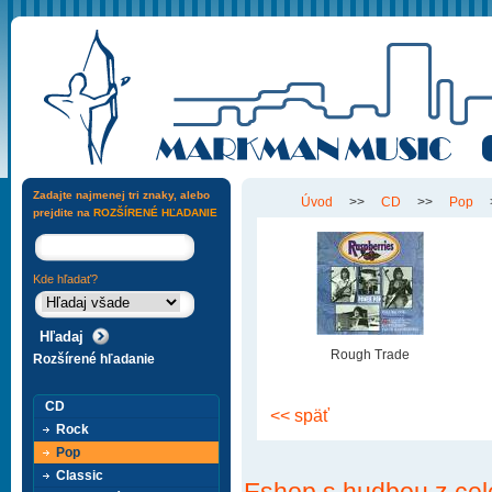
Zadajte najmenej tri znaky, alebo
Úvod
>>
CD
>>
Pop
prejdite na
ROZŠÍRENÉ HĽADANIE
Kde hľadať?
Rough Trade
Rozšírené hľadanie
CD
<< späť
Rock
Pop
Classic
Eshop s hudbou z cel