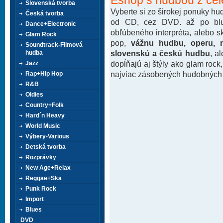
Slovenská tvorba
Vyberte si zo širokej ponuky h
Česká tvorba
od CD, cez DVD. až po blu-
Dance+Electronic
obľúbeného interpréta, alebo 
Glam Rock
pop,
vážnu hudbu, operu, m
Soundtrack-Filmová
slovenskú a českú hudbu
, a
hudba
dopĺňajú aj štýly ako glam rock
Jazz
najviac zásobených hudobných k
Rap+Hip Hop
R&B
Oldies
Country+Folk
Hard´n Heavy
World Music
Výbery-Various
Detská tvorba
Rozprávky
New Age+Relax
Reggae+Ska
Punk Rock
Import
Blues
DVD