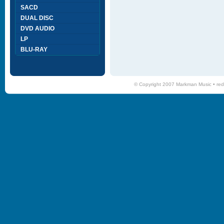
SACD
DUAL DISC
DVD AUDIO
LP
BLU-RAY
© Copyright 2007 Markman Music •
red