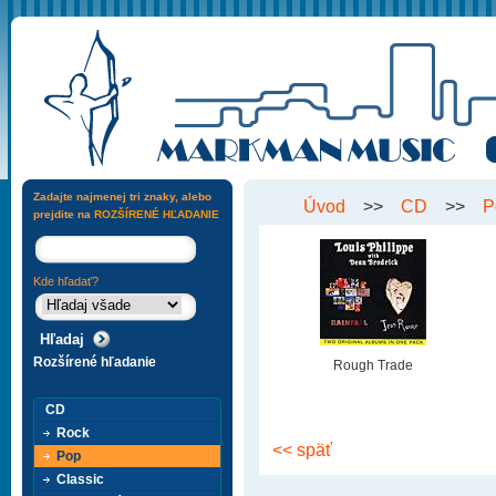
Zadajte najmenej tri znaky, alebo
Úvod
>>
CD
>>
P
prejdite na
ROZŠÍRENÉ HĽADANIE
Kde hľadať?
Rozšírené hľadanie
Rough Trade
CD
Rock
<< späť
Pop
Classic