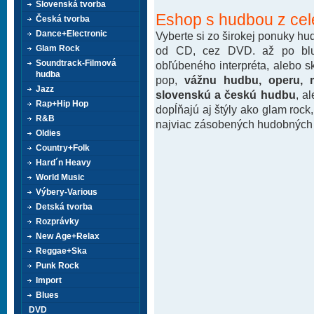
Slovenská tvorba
Eshop s hudbou z cel
Česká tvorba
Dance+Electronic
Vyberte si zo širokej ponuky h
Glam Rock
od CD, cez DVD. až po blu-
Soundtrack-Filmová
obľúbeného interpréta, alebo 
hudba
pop,
vážnu hudbu, operu, m
Jazz
slovenskú a českú hudbu
, a
Rap+Hip Hop
dopĺňajú aj štýly ako glam rock
R&B
najviac zásobených hudobných k
Oldies
Country+Folk
Hard´n Heavy
World Music
Výbery-Various
Detská tvorba
Rozprávky
New Age+Relax
Reggae+Ska
Punk Rock
Import
Blues
DVD