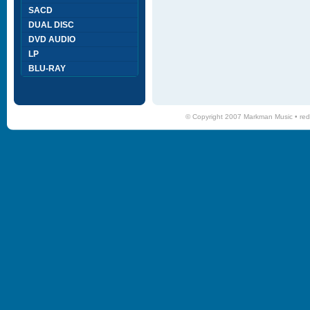
SACD
DUAL DISC
DVD AUDIO
LP
BLU-RAY
© Copyright 2007 Markman Music •
red