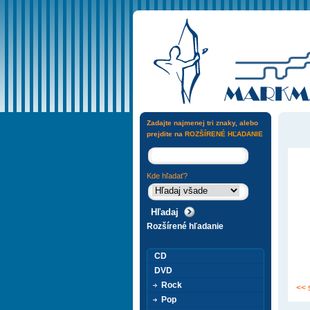
Zadajte najmenej tri znaky, alebo
prejdite na
ROZŠÍRENÉ HĽADANIE
Kde hľadať?
Rozšírené hľadanie
CD
DVD
Rock
<< 
Pop