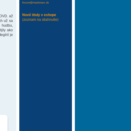
forum@markman.sk
Nové tituly v eshope
 DVD. až
(zoznam na stiahnutie)
ch už sa
 hudbu,
týly ako
gírií je