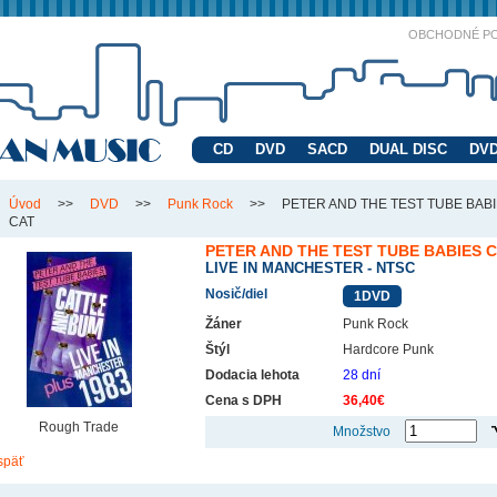
OBCHODNÉ P
CD
DVD
SACD
DUAL DISC
DVD
Úvod
>>
DVD
>>
Punk Rock
>>
PETER AND THE TEST TUBE BAB
CAT
PETER AND THE TEST TUBE BABIES 
LIVE IN MANCHESTER - NTSC
Nosič/diel
1DVD
Žáner
Punk Rock
Štýl
Hardcore Punk
Dodacia lehota
28 dní
Cena s DPH
36,40€
Rough Trade
Množstvo
späť