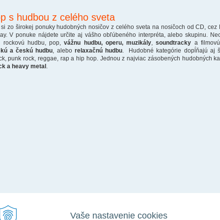
p s hudbou z celého sveta
 si zo širokej ponuky hudobných nosičov z celého sveta na nosičoch od CD, cez
ray. V ponuke nájdete určite aj vášho obľúbeného interpréta, alebo skupinu. Ne
o rockovú hudbu, pop,
vážnu hudbu, operu, muzikály
,
soundtracky
a filmovú
skú a českú hudbu
, alebo
relaxačnú hudbu
. Hudobné kategórie dopĺňajú aj š
ck, punk rock, reggae, rap a hip hop. Jednou z najviac zásobených hudobných kate
ck a heavy metal
.
Vaše nastavenie cookies