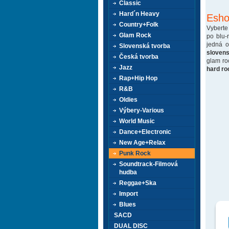
Classic
Hard´n Heavy
Esho
Country+Folk
Vyberte
Glam Rock
po blu-
jedná 
Slovenská tvorba
sloven
Česká tvorba
glam ro
Jazz
hard ro
Rap+Hip Hop
R&B
Oldies
Výbery-Various
World Music
Dance+Electronic
New Age+Relax
Punk Rock
Soundtrack-Filmová
hudba
Reggae+Ska
Import
Blues
SACD
DUAL DISC