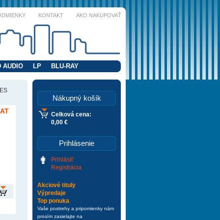
ODMIENKY
KONTAKT
AKO NAKUPOVAŤ
 AUDIO
LP
BLU-RAY
IES
Nákupný košík
CAT
Celková cena:
0,00 €
Prihlásenie
Prihlásiť
Registrácia
Akciové tituly
Výpredaje
Top ponuka
Vaše postrehy a pripomienky nám
prosím zasielajte na