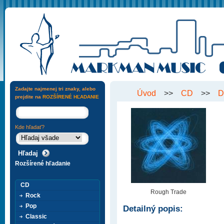
Zadajte najmenej tri znaky, alebo
Úvod
>>
CD
>>
D
prejdite na
ROZŠÍRENÉ HĽADANIE
Kde hľadať?
Rozšírené hľadanie
CD
Rough Trade
Rock
Pop
Detailný popis:
Classic