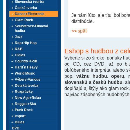
Slovenská tvorba
Česká tvorba
Dance+Electronic
Je nám ľúto, ale titul bol b
Glam Rock
distribúcie.
Soundtrack-Filmová
<< späť
hudba
Jazz
Rap+Hip Hop
R&B
Eshop s hudbou z cel
Oldies
Vyberte si zo širokej ponuky h
Country+Folk
od CD, cez DVD. až po blu-
Hard´n Heavy
obľúbeného interpréta, alebo 
World Music
pop,
vážnu hudbu, operu, m
Výbery-Various
slovenskú a českú hudbu
, a
Detská tvorba
dopĺňajú aj štýly ako glam rock
Rozprávky
najviac zásobených hudobných k
New Age+Relax
Reggae+Ska
Punk Rock
Import
Blues
DVD