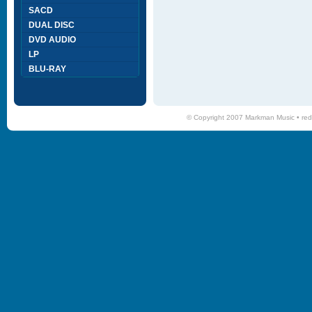
SACD
DUAL DISC
DVD AUDIO
LP
BLU-RAY
© Copyright 2007 Markman Music •
red