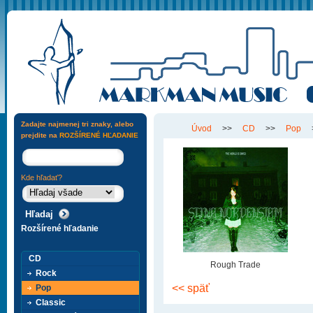
Zadajte najmenej tri znaky, alebo
Úvod
>>
CD
>>
Pop
prejdite na
ROZŠÍRENÉ HĽADANIE
Kde hľadať?
Rozšírené hľadanie
CD
Rough Trade
Rock
<< späť
Pop
Classic