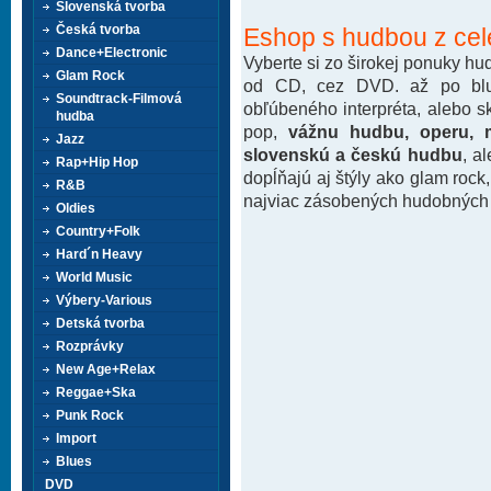
Slovenská tvorba
Česká tvorba
Eshop s hudbou z cel
Dance+Electronic
Vyberte si zo širokej ponuky h
Glam Rock
od CD, cez DVD. až po blu-
Soundtrack-Filmová
obľúbeného interpréta, alebo 
hudba
pop,
vážnu hudbu, operu, m
Jazz
slovenskú a českú hudbu
, a
Rap+Hip Hop
dopĺňajú aj štýly ako glam rock
R&B
najviac zásobených hudobných k
Oldies
Country+Folk
Hard´n Heavy
World Music
Výbery-Various
Detská tvorba
Rozprávky
New Age+Relax
Reggae+Ska
Punk Rock
Import
Blues
DVD