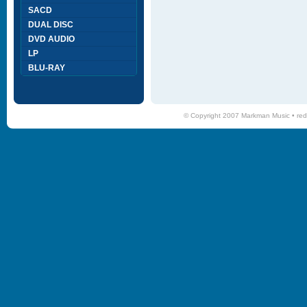
SACD
DUAL DISC
DVD AUDIO
LP
BLU-RAY
© Copyright 2007 Markman Music •
red