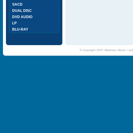
SACD
DUAL DISC
DVD AUDIO
LP
BLU-RAY
© Copyright 2007 Markman Music •
red