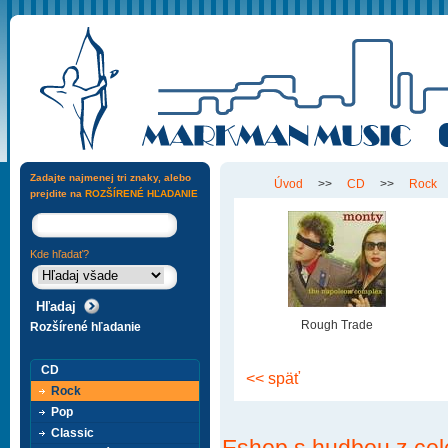
Zadajte najmenej tri znaky, alebo
Úvod
>>
CD
>>
Rock
prejdite na
ROZŠÍRENÉ HĽADANIE
Kde hľadať?
Rough Trade
Rozšírené hľadanie
CD
<< späť
Rock
Pop
Classic
Eshop s hudbou z cel