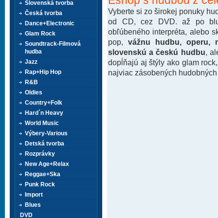
Slovenská tvorba
Vyberte si zo širokej ponuky h
Česká tvorba
od CD, cez DVD. až po blu-
Dance+Electronic
obľúbeného interpréta, alebo 
Glam Rock
pop,
vážnu hudbu, operu, m
Soundtrack-Filmová
slovenskú a českú hudbu
, a
hudba
dopĺňajú aj štýly ako glam rock
Jazz
najviac zásobených hudobných k
Rap+Hip Hop
R&B
Oldies
Country+Folk
Hard´n Heavy
World Music
Výbery-Various
Detská tvorba
Rozprávky
New Age+Relax
Reggae+Ska
Punk Rock
Import
Blues
DVD