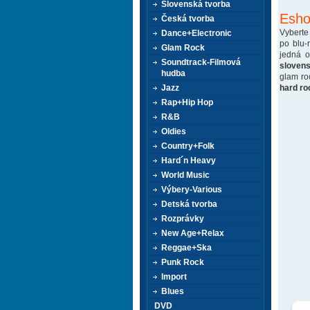
Slovenská tvorba
Esho
Česká tvorba
Vyberte
Dance+Electronic
po blu-
Glam Rock
jedná 
Soundtrack-Filmová
sloven
hudba
glam ro
hard ro
Jazz
Rap+Hip Hop
R&B
Oldies
Country+Folk
Hard´n Heavy
World Music
Výbery-Various
Detská tvorba
Rozprávky
New Age+Relax
Reggae+Ska
Punk Rock
Import
Blues
DVD