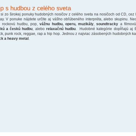
p s hudbou z celého sveta
 si zo širokej ponuky hudobných nosičov z celého sveta na nosičoch od CD, cez
ray. V ponuke nájdete určite aj vášho obľúbeného interpréta, alebo skupinu. Ne
o rockovú hudbu, pop,
vážnu hudbu, operu, muzikály
,
soundtracky
a filmovú
skú a českú hudbu
, alebo
relaxačnú hudbu
. Hudobné kategórie dopĺňajú aj š
ck, punk rock, reggae, rap a hip hop. Jednou z najviac zásobených hudobných kate
ck a heavy metal
.