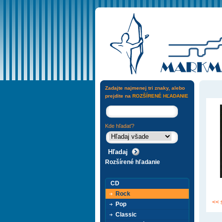
Zadajte najmenej tri znaky, alebo
prejdite na
ROZŠÍRENÉ HĽADANIE
Kde hľadať?
Rozšírené hľadanie
CD
Rock
<< 
Pop
Classic