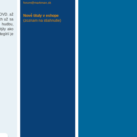
forum@markman.sk
 DVD. až
Nové tituly v eshope
ch už sa
(zoznam na stiahnutie)
 hudbu,
týly ako
gírií je