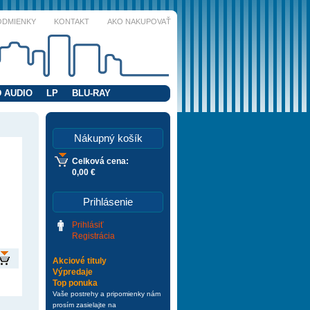
ODMIENKY
KONTAKT
AKO NAKUPOVAŤ
 AUDIO
LP
BLU-RAY
Nákupný košík
Celková cena:
0,00 €
Prihlásenie
Prihlásiť
Registrácia
Akciové tituly
Výpredaje
Top ponuka
Vaše postrehy a pripomienky nám
prosím zasielajte na