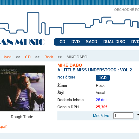
OBCHODNÉ P
CD
DVD
SACD
DUAL DISC
DVD
Úvod
>>
CD
>>
Rock
>>
MIKE DABO
MIKE DABO
A LITTLE MISS UNDERSTOOD : VOL.2
Nosič/diel
1CD
Žáner
Rock
Štýl
Vocal
Dodacia lehota
28 dní
Cena s DPH
25,30€
Množstvo
Rough Trade
späť