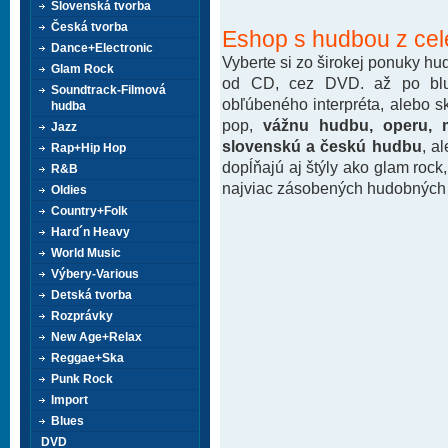
Slovenská tvorba
Česká tvorba
Eshop s hudbou z cel
Dance+Electronic
Vyberte si zo širokej ponuky h
Glam Rock
od CD, cez DVD. až po blu-
Soundtrack-Filmová
obľúbeného interpréta, alebo 
hudba
pop,
vážnu hudbu, operu, m
Jazz
slovenskú a českú hudbu
, a
Rap+Hip Hop
dopĺňajú aj štýly ako glam rock
R&B
najviac zásobených hudobných k
Oldies
Country+Folk
Hard´n Heavy
World Music
Výbery-Various
Detská tvorba
Rozprávky
New Age+Relax
Reggae+Ska
Punk Rock
Import
Blues
DVD