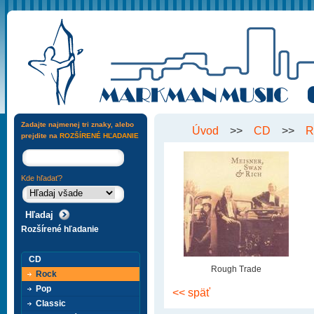
Zadajte najmenej tri znaky, alebo
Úvod
>>
CD
>>
R
prejdite na
ROZŠÍRENÉ HĽADANIE
Kde hľadať?
Rozšírené hľadanie
CD
Rough Trade
Rock
Pop
<< späť
Classic