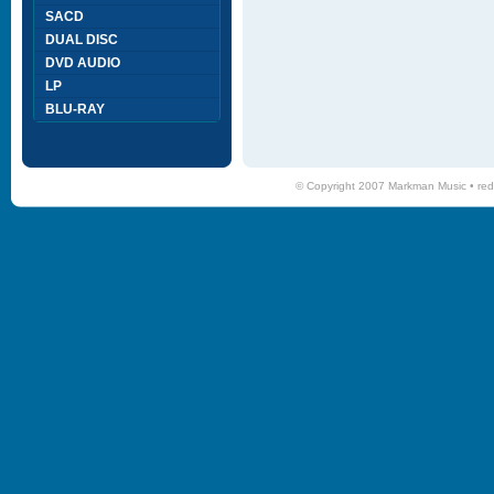
SACD
DUAL DISC
DVD AUDIO
LP
BLU-RAY
© Copyright 2007 Markman Music •
red