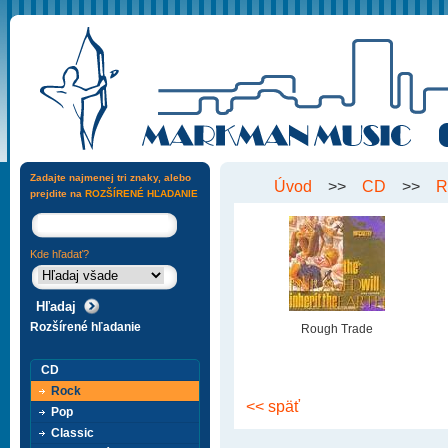
Zadajte najmenej tri znaky, alebo
Úvod
>>
CD
>>
R
prejdite na
ROZŠÍRENÉ HĽADANIE
Kde hľadať?
Rozšírené hľadanie
Rough Trade
CD
Rock
<< späť
Pop
Classic