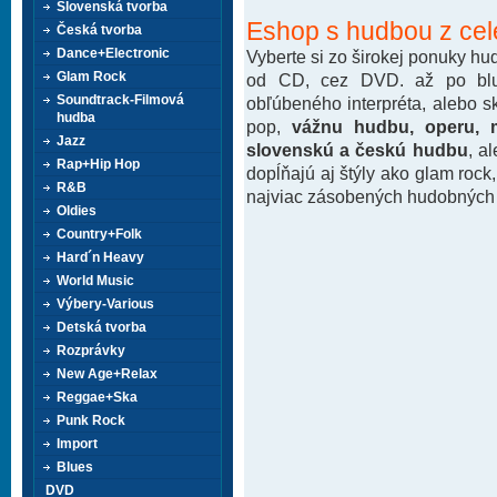
Slovenská tvorba
Eshop s hudbou z cel
Česká tvorba
Dance+Electronic
Vyberte si zo širokej ponuky h
Glam Rock
od CD, cez DVD. až po blu-
Soundtrack-Filmová
obľúbeného interpréta, alebo 
hudba
pop,
vážnu hudbu, operu, m
Jazz
slovenskú a českú hudbu
, a
Rap+Hip Hop
dopĺňajú aj štýly ako glam rock
R&B
najviac zásobených hudobných k
Oldies
Country+Folk
Hard´n Heavy
World Music
Výbery-Various
Detská tvorba
Rozprávky
New Age+Relax
Reggae+Ska
Punk Rock
Import
Blues
DVD