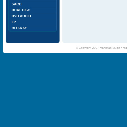
SACD
DUAL DISC
DVD AUDIO
LP
BLU-RAY
© Copyright 2007 Markman Music •
red