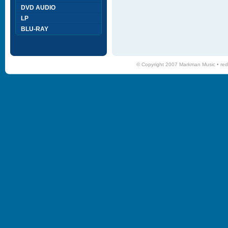
DVD AUDIO
LP
BLU-RAY
© Copyright 2007 Markman Music •
red