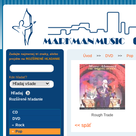
Zadajte najmenej tri znaky, alebo
Úvod
>>
DVD
>>
Pop
prejdite na
ROZŠÍRENÉ HĽADANIE
Kde hľadať?
Rozšírené hľadanie
CD
Rough Trade
DVD
<< späť
Rock
Pop