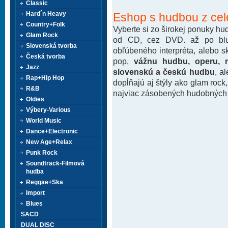
Classic
Hard´n Heavy
Eshop s hudbou z cel
Country+Folk
Vyberte si zo širokej ponuky h
Glam Rock
od CD, cez DVD. až po blu-
Slovenská tvorba
obľúbeného interpréta, alebo 
Česká tvorba
pop,
vážnu hudbu, operu, m
Jazz
slovenskú a českú hudbu
, a
Rap+Hip Hop
dopĺňajú aj štýly ako glam rock
R&B
najviac zásobených hudobných k
Oldies
Výbery-Various
World Music
Dance+Electronic
New Age+Relax
Punk Rock
Soundtrack-Filmová
hudba
Reggae+Ska
Import
Blues
SACD
DUAL DISC