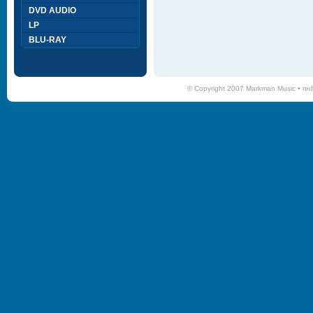
DVD AUDIO
LP
BLU-RAY
© Copyright 2007 Markman Music •
red