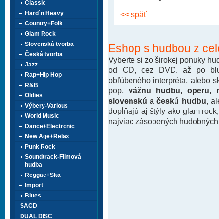
Classic
Hard´n Heavy
<< späť
Country+Folk
Glam Rock
Slovenská tvorba
Eshop s hudbou z cel
Česká tvorba
Vyberte si zo širokej ponuky h
Jazz
od CD, cez DVD. až po blu-
Rap+Hip Hop
obľúbeného interpréta, alebo 
R&B
pop,
vážnu hudbu, operu, m
Oldies
slovenskú a českú hudbu
, a
Výbery-Various
dopĺňajú aj štýly ako glam rock
World Music
najviac zásobených hudobných k
Dance+Electronic
New Age+Relax
Punk Rock
Soundtrack-Filmová
hudba
Reggae+Ska
Import
Blues
SACD
DUAL DISC