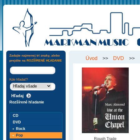
Zadajte najmenej tri znaky, alebo
Úvod
>>
DVD
>>
prejdite na
ROZŠÍRENÉ HĽADANIE
Kde hľadať?
Rozšírené hľadanie
CD
DVD
Rock
Pop
Rough Trade