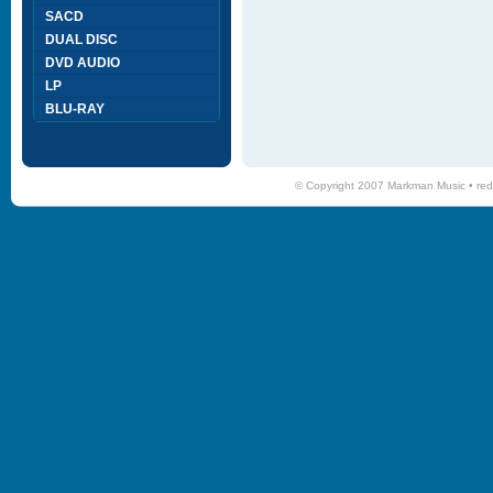
SACD
DUAL DISC
DVD AUDIO
LP
BLU-RAY
© Copyright 2007 Markman Music •
red