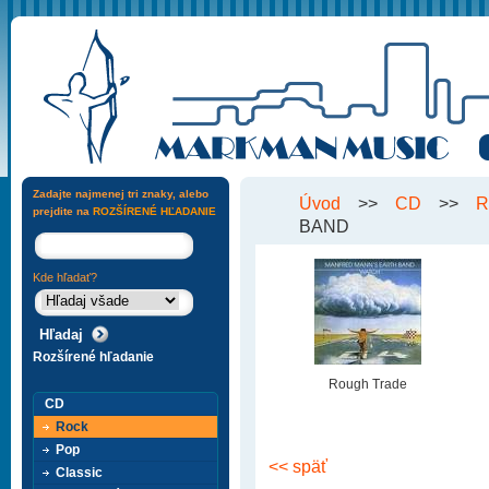
Zadajte najmenej tri znaky, alebo
Úvod
>>
CD
>>
R
prejdite na
ROZŠÍRENÉ HĽADANIE
BAND
Kde hľadať?
Rozšírené hľadanie
Rough Trade
CD
Rock
Pop
<< späť
Classic