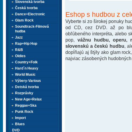
Slovenská tvorba
Česká tvorba
Eshop s hudbou z cel
Dance+Electronic
Glam Rock
Vyberte si zo širokej ponuky h
Soundtrack-Filmová
od CD, cez DVD. až po blu-
hudba
obľúbeného interpréta, alebo 
Jazz
pop,
vážnu hudbu, operu, m
Rap+Hip Hop
slovenskú a českú hudbu
, a
R&B
dopĺňajú aj štýly ako glam rock
Oldies
najviac zásobených hudobných k
Country+Folk
Hard´n Heavy
World Music
Výbery-Various
Detská tvorba
Rozprávky
New Age+Relax
Reggae+Ska
Punk Rock
Import
Blues
DVD