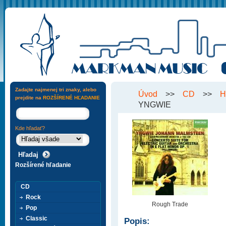
Zadajte najmenej tri znaky, alebo
Úvod
>>
CD
>>
H
prejdite na
ROZŠÍRENÉ HĽADANIE
YNGWIE
Kde hľadať?
Rozšírené hľadanie
CD
Rock
Rough Trade
Pop
Classic
Popis: