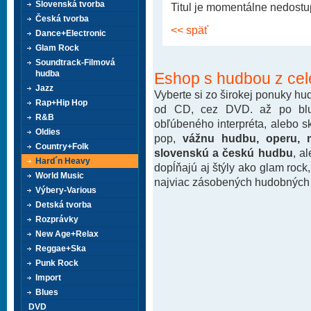
Slovenská tvorba
Titul je momentálne nedostup
Česká tvorba
<< späť
Dance+Electronic
Glam Rock
Soundtrack-Filmová
hudba
Eshop s hudbou z cel
Jazz
Vyberte si zo širokej ponuky h
Rap+Hip Hop
od CD, cez DVD. až po blu-
R&B
obľúbeného interpréta, alebo 
Oldies
pop,
vážnu hudbu, operu, m
Country+Folk
slovenskú a českú hudbu
, a
Hard´n Heavy
dopĺňajú aj štýly ako glam rock
World Music
najviac zásobených hudobných k
Výbery-Various
Detská tvorba
Rozprávky
New Age+Relax
Reggae+Ska
Punk Rock
Import
Blues
DVD