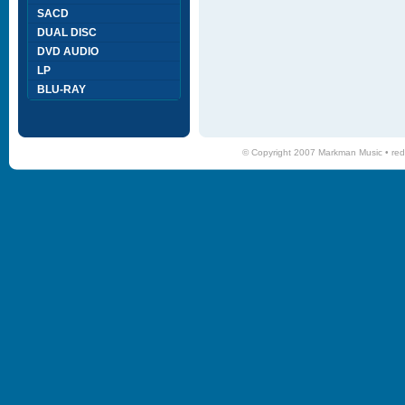
SACD
DUAL DISC
DVD AUDIO
LP
BLU-RAY
© Copyright 2007 Markman Music •
red