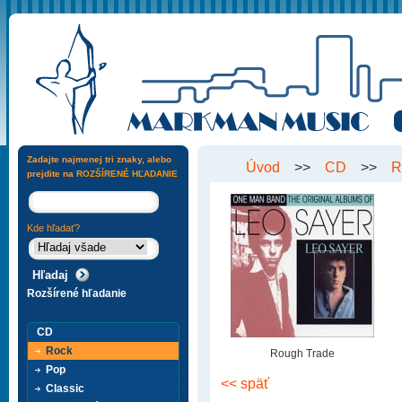
Zadajte najmenej tri znaky, alebo
Úvod
>>
CD
>>
R
prejdite na
ROZŠÍRENÉ HĽADANIE
Kde hľadať?
Rozšírené hľadanie
CD
Rock
Rough Trade
Pop
<< späť
Classic