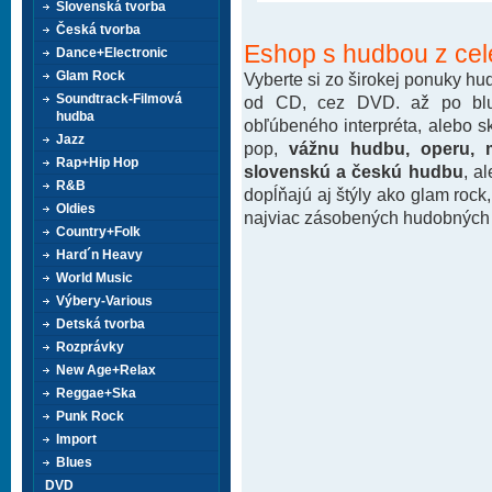
Slovenská tvorba
Česká tvorba
Eshop s hudbou z cel
Dance+Electronic
Glam Rock
Vyberte si zo širokej ponuky h
Soundtrack-Filmová
od CD, cez DVD. až po blu-
hudba
obľúbeného interpréta, alebo 
Jazz
pop,
vážnu hudbu, operu, m
Rap+Hip Hop
slovenskú a českú hudbu
, a
R&B
dopĺňajú aj štýly ako glam rock
Oldies
najviac zásobených hudobných k
Country+Folk
Hard´n Heavy
World Music
Výbery-Various
Detská tvorba
Rozprávky
New Age+Relax
Reggae+Ska
Punk Rock
Import
Blues
DVD