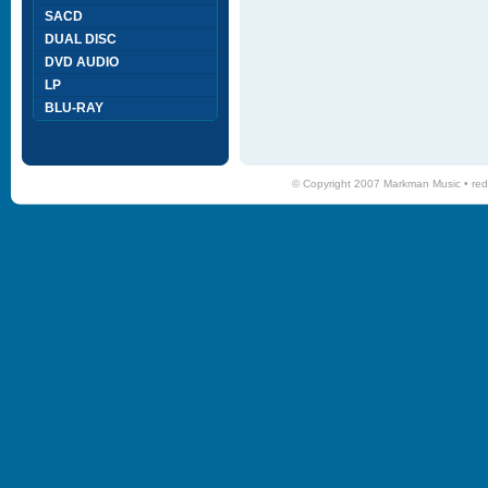
SACD
DUAL DISC
DVD AUDIO
LP
BLU-RAY
© Copyright 2007 Markman Music •
red