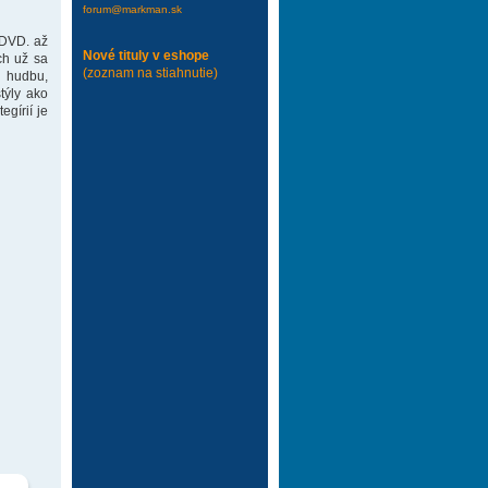
forum@markman.sk
 DVD. až
Nové tituly v eshope
ch už sa
(zoznam na stiahnutie)
 hudbu,
týly ako
gírií je