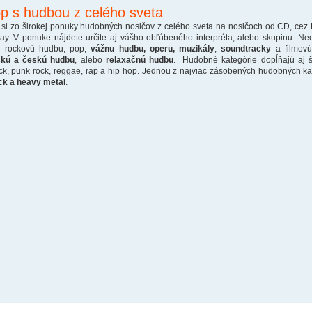
p s hudbou z celého sveta
 si zo širokej ponuky hudobných nosičov z celého sveta na nosičoch od CD, cez
ray. V ponuke nájdete určite aj vášho obľúbeného interpréta, alebo skupinu. Ne
o rockovú hudbu, pop,
vážnu hudbu, operu, muzikály
,
soundtracky
a filmovú
skú a českú hudbu
, alebo
relaxačnú hudbu
. Hudobné kategórie dopĺňajú aj š
ck, punk rock, reggae, rap a hip hop. Jednou z najviac zásobených hudobných kate
ck a heavy metal
.