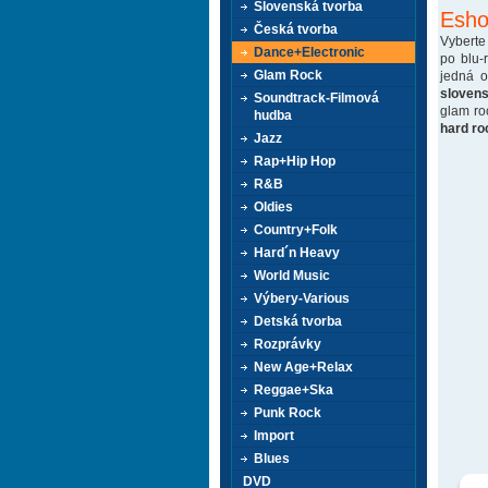
Slovenská tvorba
Esho
Česká tvorba
Vyberte
Dance+Electronic
po blu-
Glam Rock
jedná 
sloven
Soundtrack-Filmová
glam ro
hudba
hard ro
Jazz
Rap+Hip Hop
R&B
Oldies
Country+Folk
Hard´n Heavy
World Music
Výbery-Various
Detská tvorba
Rozprávky
New Age+Relax
Reggae+Ska
Punk Rock
Import
Blues
DVD