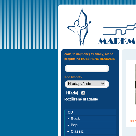
Zadajte najmenej tri znaky, alebo
prejdite na
ROZŠÍRENÉ HĽADANIE
Kde hľadať?
Rozšírené hľadanie
CD
Rock
<< 
Pop
Classic