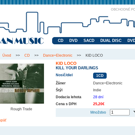
OBCHODNÉ P
CD
DVD
SACD
DUAL DISC
DVD
Úvod
>>
CD
>>
Dance+Electronic
>>
KID LOCO
KID LOCO
KILL YOUR DARLINGS
Nosič/diel
1CD
Žáner
Dance+Electronic
Štýl
Indie
Dodacia lehota
28 dní
Cena s DPH
25,20€
Rough Trade
Množstvo
späť