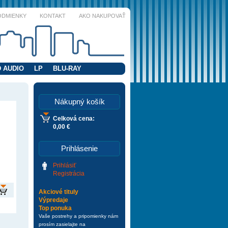
ODMIENKY
KONTAKT
AKO NAKUPOVAŤ
 AUDIO
LP
BLU-RAY
Nákupný košík
Celková cena:
0,00 €
Prihlásenie
Prihlásiť
Registrácia
Akciové tituly
Výpredaje
Top ponuka
Vaše postrehy a pripomienky nám
prosím zasielajte na