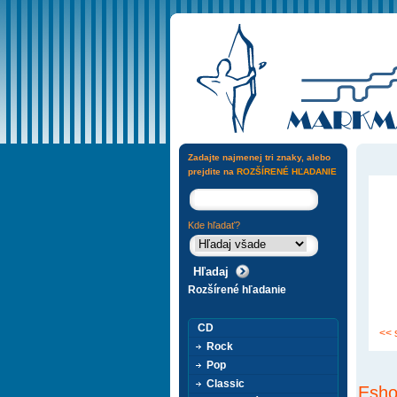
Zadajte najmenej tri znaky, alebo
prejdite na
ROZŠÍRENÉ HĽADANIE
Kde hľadať?
Rozšírené hľadanie
CD
<< 
Rock
Pop
Classic
Esho