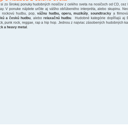
 si zo širokej ponuky hudobných nosičov z celého sveta na nosičoch od CD, cez
ray. V ponuke nájdete určite aj vášho obľúbeného interpréta, alebo skupinu. Ne
o rockovú hudbu, pop,
vážnu hudbu, operu, muzikály
,
soundtracky
a filmovú
skú a českú hudbu
, alebo
relaxačnú hudbu
. Hudobné kategórie dopĺňajú aj š
ck, punk rock, reggae, rap a hip hop. Jednou z najviac zásobených hudobných kate
ck a heavy metal
.