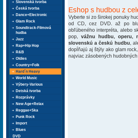
Slovenská tvorba
Eshop s hudbou z cel
Česká tvorba
Dance+Electronic
Vyberte si zo širokej ponuky h
Glam Rock
od CD, cez DVD. až po blu-
Soundtrack-Filmová
obľúbeného interpréta, alebo 
hudba
pop,
vážnu hudbu, operu, m
Jazz
slovenskú a českú hudbu
, a
Rap+Hip Hop
dopĺňajú aj štýly ako glam rock
R&B
najviac zásobených hudobných k
Oldies
Country+Folk
Hard´n Heavy
World Music
Výbery-Various
Detská tvorba
Rozprávky
New Age+Relax
Reggae+Ska
Punk Rock
Import
Blues
DVD