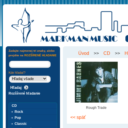
Zadajte najmenej tri znaky, alebo
Úvod
>>
CD
>>
H
prejdite na
ROZŠÍRENÉ HĽADANIE
Kde hľadať?
Rozšírené hľadanie
CD
Rough Trade
Rock
<< späť
Pop
Classic