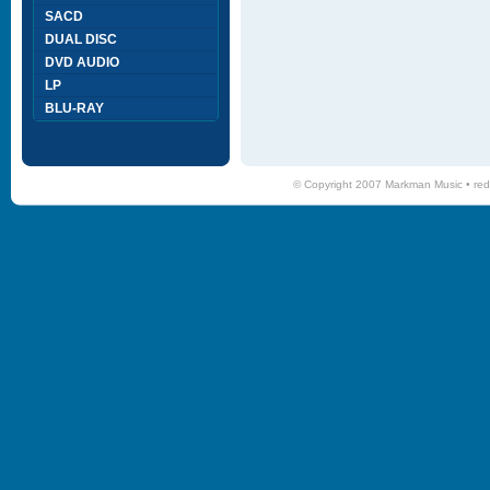
SACD
DUAL DISC
DVD AUDIO
LP
BLU-RAY
© Copyright 2007 Markman Music •
red