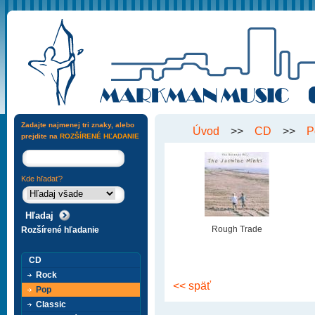
Zadajte najmenej tri znaky, alebo
Úvod
>>
CD
>>
P
prejdite na
ROZŠÍRENÉ HĽADANIE
Kde hľadať?
Rough Trade
Rozšírené hľadanie
CD
Rock
<< späť
Pop
Classic