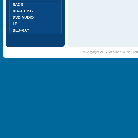
SACD
DUAL DISC
DVD AUDIO
LP
BLU-RAY
© Copyright 2007 Markman Music •
red