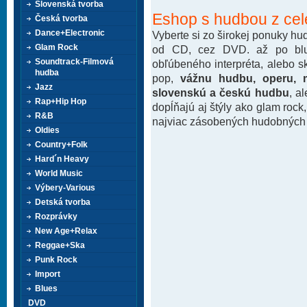
Slovenská tvorba
Eshop s hudbou z cel
Česká tvorba
Dance+Electronic
Vyberte si zo širokej ponuky h
Glam Rock
od CD, cez DVD. až po blu-
Soundtrack-Filmová
obľúbeného interpréta, alebo 
hudba
pop,
vážnu hudbu, operu, m
Jazz
slovenskú a českú hudbu
, a
Rap+Hip Hop
dopĺňajú aj štýly ako glam rock
R&B
najviac zásobených hudobných k
Oldies
Country+Folk
Hard´n Heavy
World Music
Výbery-Various
Detská tvorba
Rozprávky
New Age+Relax
Reggae+Ska
Punk Rock
Import
Blues
DVD