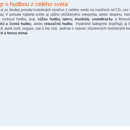
p s hudbou z celého sveta
 si zo širokej ponuky hudobných nosičov z celého sveta na nosičoch od CD, cez
ray. V ponuke nájdete určite aj vášho obľúbeného interpréta, alebo skupinu. Ne
o rockovú hudbu, pop,
vážnu hudbu, operu, muzikály
,
soundtracky
a filmovú
skú a českú hudbu
, alebo
relaxačnú hudbu
. Hudobné kategórie dopĺňajú aj š
ck, punk rock, reggae, rap a hip hop. Jednou z najviac zásobených hudobných kate
ck a heavy metal
.