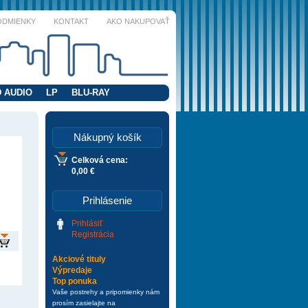
ODMIENKY
KONTAKT
AKO NAKUPOVAŤ
 AUDIO
LP
BLU-RAY
Nákupný košík
Celková cena:
0,00 €
Prihlásenie
Prihlásiť
Registrácia
Akciové tituly
Výpredaje
Top ponuka
Vaše postrehy a pripomienky nám
prosím zasielajte na