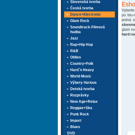
Slovenská tvorba
Esho
Česká tvorba
Vyberte
Dance+Electronic
po blu-
jedná 
Glam Rock
sloven
Soundtrack-Filmová
glam ro
hudba
hard ro
Jazz
Rap+Hip Hop
R&B
Oldies
Country+Folk
Hard´n Heavy
World Music
Výbery-Various
Detská tvorba
Rozprávky
New Age+Relax
Reggae+Ska
Punk Rock
Import
Blues
DVD