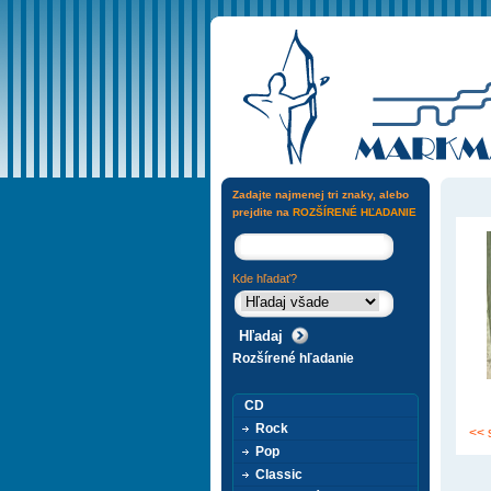
Zadajte najmenej tri znaky, alebo
prejdite na
ROZŠÍRENÉ HĽADANIE
Kde hľadať?
Rozšírené hľadanie
CD
Rock
<< 
Pop
Classic