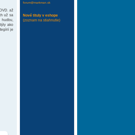
forum@markman.sk
 DVD. až
ch už sa
Nové tituly v eshope
 hudbu,
(zoznam na stiahnutie)
týly ako
gírií je