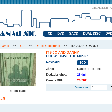
OBCHODNÉ P
CD
DVD
SACD
DUAL DISC
DVD
Úvod
>>
CD
>>
Dance+Electronic
>>
ITS JO AND DANNY
ITS JO AND DANNY
BUT WE HAVE THE MUSIC
Nosič/diel
1CD
Žáner
Dance+Electronic
Dodacia lehota
28 dní
Cena s DPH
26,70€
Množstvo
Rough Trade
späť