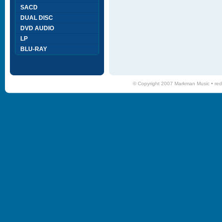
SACD
DUAL DISC
DVD AUDIO
LP
BLU-RAY
© Copyright 2007 Markman Music •
red