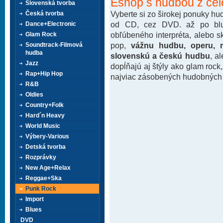
Eshop s hudbou z cel
Slovenská tvorba
Vyberte si zo širokej ponuky h
Česká tvorba
od CD, cez DVD. až po blu-
Dance+Electronic
obľúbeného interpréta, alebo 
Glam Rock
pop,
vážnu hudbu, operu, m
Soundtrack-Filmová
hudba
slovenskú a českú hudbu
, a
Jazz
dopĺňajú aj štýly ako glam rock
Rap+Hip Hop
najviac zásobených hudobných k
R&B
Oldies
Country+Folk
Hard´n Heavy
World Music
Výbery-Various
Detská tvorba
Rozprávky
New Age+Relax
Reggae+Ska
Punk Rock
Import
Blues
DVD