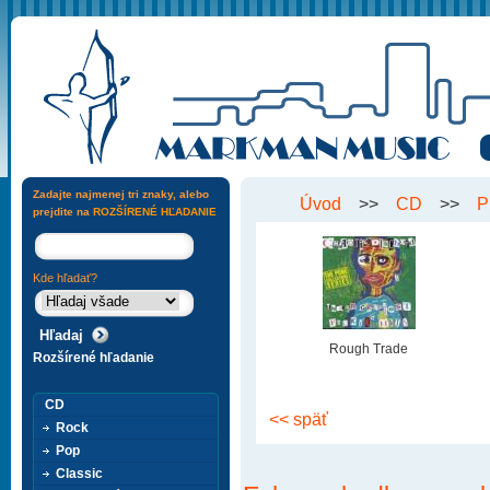
Zadajte najmenej tri znaky, alebo
Úvod
>>
CD
>>
P
prejdite na
ROZŠÍRENÉ HĽADANIE
Kde hľadať?
Rough Trade
Rozšírené hľadanie
CD
<< späť
Rock
Pop
Classic