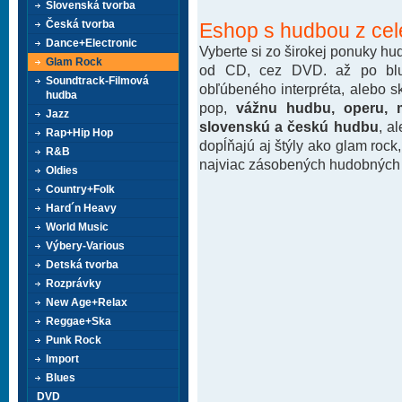
Slovenská tvorba
Česká tvorba
Eshop s hudbou z cel
Dance+Electronic
Vyberte si zo širokej ponuky h
Glam Rock
od CD, cez DVD. až po blu-
Soundtrack-Filmová
obľúbeného interpréta, alebo 
hudba
pop,
vážnu hudbu, operu, m
Jazz
slovenskú a českú hudbu
, a
Rap+Hip Hop
dopĺňajú aj štýly ako glam rock
R&B
najviac zásobených hudobných k
Oldies
Country+Folk
Hard´n Heavy
World Music
Výbery-Various
Detská tvorba
Rozprávky
New Age+Relax
Reggae+Ska
Punk Rock
Import
Blues
DVD