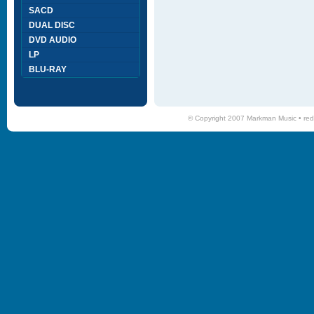
SACD
DUAL DISC
DVD AUDIO
LP
BLU-RAY
© Copyright 2007 Markman Music •
red