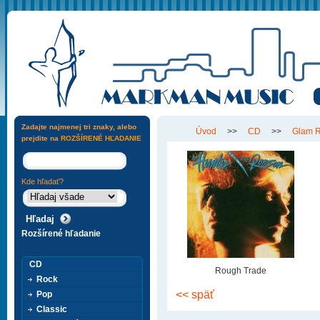
Zadajte najmenej tri znaky, alebo
Úvod
>>
CD
>>
Glam 
prejdite na
ROZŠÍRENÉ HĽADANIE
Kde hľadať?
Rozšírené hľadanie
CD
Rough Trade
Rock
<< späť
Pop
Classic