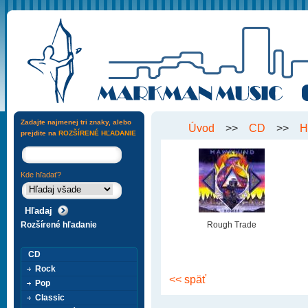
Zadajte najmenej tri znaky, alebo
Úvod
>>
CD
>>
H
prejdite na
ROZŠÍRENÉ HĽADANIE
Kde hľadať?
Rozšírené hľadanie
Rough Trade
CD
Rock
<< späť
Pop
Classic