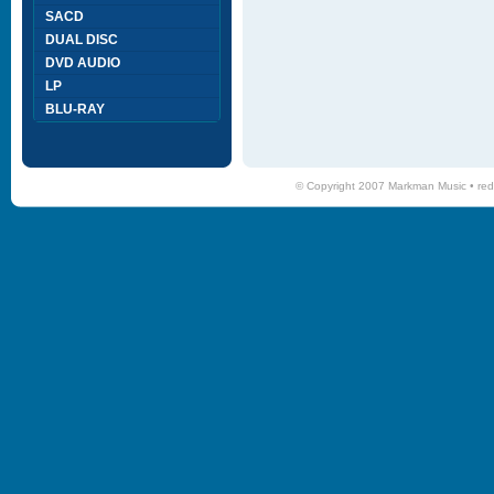
SACD
DUAL DISC
DVD AUDIO
LP
BLU-RAY
© Copyright 2007 Markman Music •
red