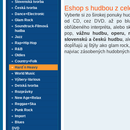
Slovenská tvorba
Eshop s hudbou z cel
Česká tvorba
Dance+Electronic
Vyberte si zo širokej ponuky h
Glam Rock
od CD, cez DVD. až po blu-
Soundtrack-Filmová
obľúbeného interpréta, alebo 
hudba
pop,
vážnu hudbu, operu, m
Jazz
slovenskú a českú hudbu
, a
Rap+Hip Hop
dopĺňajú aj štýly ako glam rock
R&B
najviac zásobených hudobných k
Oldies
Country+Folk
Hard´n Heavy
World Music
Výbery-Various
Detská tvorba
Rozprávky
New Age+Relax
Reggae+Ska
Punk Rock
Import
Blues
DVD