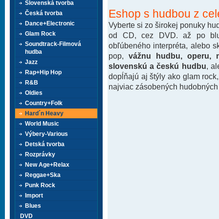
Slovenská tvorba
Eshop s hudbou z cel
Česká tvorba
Dance+Electronic
Vyberte si zo širokej ponuky h
Glam Rock
od CD, cez DVD. až po blu-
Soundtrack-Filmová
obľúbeného interpréta, alebo 
hudba
pop,
vážnu hudbu, operu, m
Jazz
slovenskú a českú hudbu
, a
Rap+Hip Hop
dopĺňajú aj štýly ako glam rock
R&B
najviac zásobených hudobných k
Oldies
Country+Folk
Hard´n Heavy
World Music
Výbery-Various
Detská tvorba
Rozprávky
New Age+Relax
Reggae+Ska
Punk Rock
Import
Blues
DVD