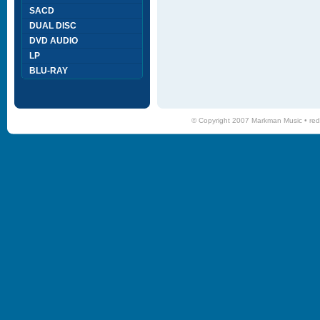
SACD
DUAL DISC
DVD AUDIO
LP
BLU-RAY
© Copyright 2007 Markman Music •
red