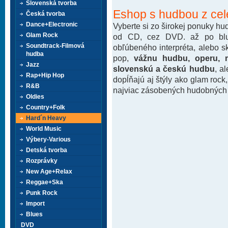
Slovenská tvorba
Eshop s hudbou z cel
Česká tvorba
Dance+Electronic
Vyberte si zo širokej ponuky h
Glam Rock
od CD, cez DVD. až po blu-
Soundtrack-Filmová
obľúbeného interpréta, alebo 
hudba
pop,
vážnu hudbu, operu, m
Jazz
slovenskú a českú hudbu
, a
Rap+Hip Hop
dopĺňajú aj štýly ako glam rock
R&B
najviac zásobených hudobných k
Oldies
Country+Folk
Hard´n Heavy
World Music
Výbery-Various
Detská tvorba
Rozprávky
New Age+Relax
Reggae+Ska
Punk Rock
Import
Blues
DVD