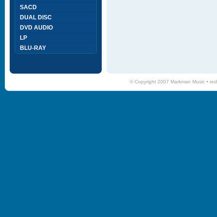
SACD
DUAL DISC
DVD AUDIO
LP
BLU-RAY
© Copyright 2007 Markman Music •
red