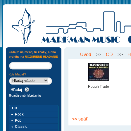
Zadajte najmenej tri znaky, alebo
Úvod
>>
CD
>>
H
prejdite na
ROZŠÍRENÉ HĽADANIE
Kde hľadať?
Rough Trade
Rozšírené hľadanie
CD
Rock
<< späť
Pop
Classic