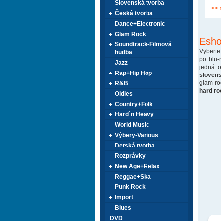
Slovenská tvorba
<< 
Česká tvorba
Dance+Electronic
Glam Rock
Esho
Soundtrack-Filmová
Vyberte
hudba
po blu-
Jazz
jedná 
Rap+Hip Hop
sloven
glam ro
R&B
hard ro
Oldies
Country+Folk
Hard´n Heavy
World Music
Výbery-Various
Detská tvorba
Rozprávky
New Age+Relax
Reggae+Ska
Punk Rock
Import
Blues
DVD