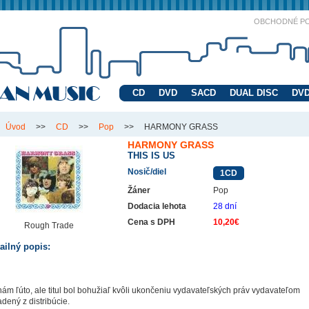
OBCHODNÉ P
CD
DVD
SACD
DUAL DISC
DVD
Úvod
>>
CD
>>
Pop
>>
HARMONY GRASS
HARMONY GRASS
THIS IS US
Nosič/diel
1CD
Žáner
Pop
Dodacia lehota
28 dní
Cena s DPH
10,20€
Rough Trade
ailný popis:
nám ľúto, ale titul bol bohužiaľ kvôli ukončeniu vydavateľských práv vydavateľom
adený z distribúcie.