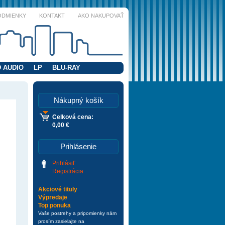
ODMIENKY
KONTAKT
AKO NAKUPOVAŤ
 AUDIO
LP
BLU-RAY
Nákupný košík
Celková cena:
0,00 €
Prihlásenie
Prihlásiť
Registrácia
Akciové tituly
Výpredaje
Top ponuka
Vaše postrehy a pripomienky nám
prosím zasielajte na