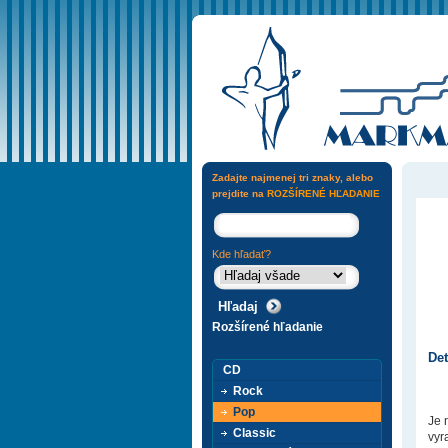
Zadajte najmenej tri znaky, alebo
prejdite na
ROZŠÍRENÉ HĽADANIE
Kde hľadať?
Rozšírené hľadanie
Det
CD
Rock
Pop
Je 
Classic
vyr