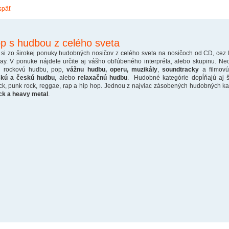
späť
p s hudbou z celého sveta
 si zo širokej ponuky hudobných nosičov z celého sveta na nosičoch od CD, cez
ray. V ponuke nájdete určite aj vášho obľúbeného interpréta, alebo skupinu. Ne
o rockovú hudbu, pop,
vážnu hudbu, operu, muzikály
,
soundtracky
a filmovú
skú a českú hudbu
, alebo
relaxačnú hudbu
. Hudobné kategórie dopĺňajú aj š
ck, punk rock, reggae, rap a hip hop. Jednou z najviac zásobených hudobných kate
ck a heavy metal
.