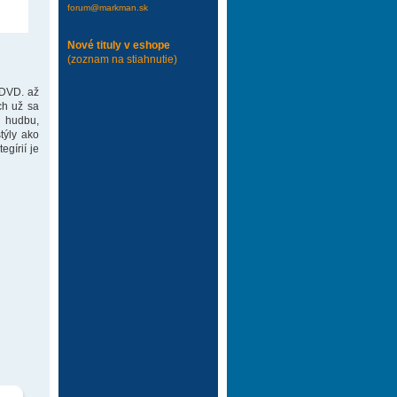
forum@markman.sk
Nové tituly v eshope
(zoznam na stiahnutie)
 DVD. až
ch už sa
 hudbu,
týly ako
gírií je