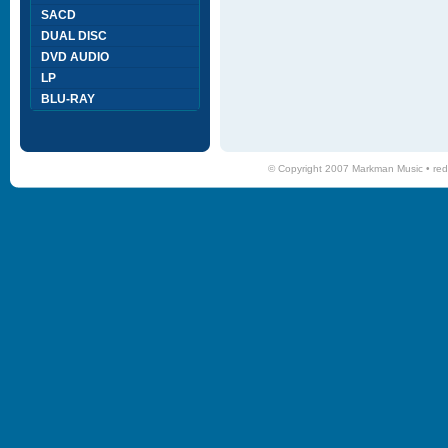
SACD
DUAL DISC
DVD AUDIO
LP
BLU-RAY
© Copyright 2007 Markman Music •
red