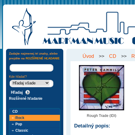
Zadajte najmenej tri znaky, alebo
Úvod
>>
CD
>>
R
prejdite na
ROZŠÍRENÉ HĽADANIE
Kde hľadať?
Rozšírené hľadanie
CD
Rough Trade (IDI)
Rock
Pop
Detailný popis:
Classic