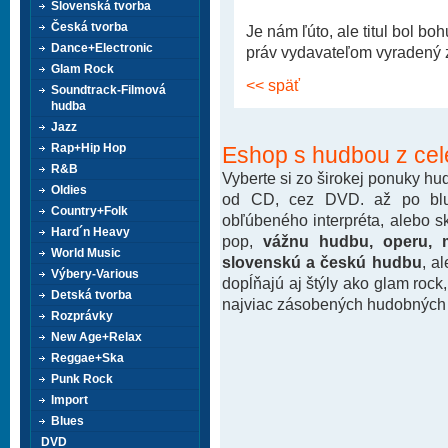
Slovenská tvorba
Česká tvorba
Je nám ľúto, ale titul bol b
Dance+Electronic
práv vydavateľom vyradený z 
Glam Rock
<< späť
Soundtrack-Filmová
hudba
Jazz
Rap+Hip Hop
Eshop s hudbou z cel
R&B
Vyberte si zo širokej ponuky h
Oldies
od CD, cez DVD. až po blu-
Country+Folk
obľúbeného interpréta, alebo 
Hard´n Heavy
pop,
vážnu hudbu, operu, m
World Music
slovenskú a českú hudbu
, a
Výbery-Various
dopĺňajú aj štýly ako glam rock
Detská tvorba
najviac zásobených hudobných k
Rozprávky
New Age+Relax
Reggae+Ska
Punk Rock
Import
Blues
DVD