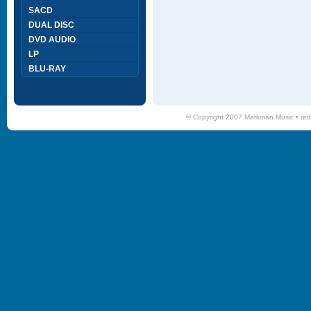
SACD
DUAL DISC
DVD AUDIO
LP
BLU-RAY
© Copyright 2007 Markman Music •
red