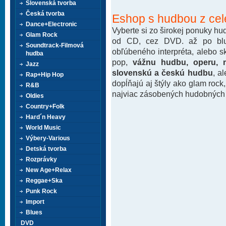
Slovenská tvorba
Česká tvorba
Eshop s hudbou z cel
Dance+Electronic
Vyberte si zo širokej ponuky h
Glam Rock
od CD, cez DVD. až po blu-
Soundtrack-Filmová
obľúbeného interpréta, alebo 
hudba
pop,
vážnu hudbu, operu, m
Jazz
slovenskú a českú hudbu
, a
Rap+Hip Hop
dopĺňajú aj štýly ako glam rock
R&B
najviac zásobených hudobných k
Oldies
Country+Folk
Hard´n Heavy
World Music
Výbery-Various
Detská tvorba
Rozprávky
New Age+Relax
Reggae+Ska
Punk Rock
Import
Blues
DVD