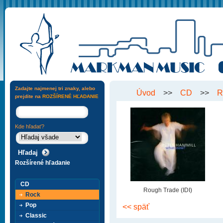
Zadajte najmenej tri znaky, alebo
Úvod
>>
CD
>>
R
prejdite na
ROZŠÍRENÉ HĽADANIE
Kde hľadať?
Rozšírené hľadanie
CD
Rough Trade (IDI)
Rock
Pop
<< späť
Classic