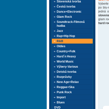
Slovenská tvorba
Vyberte
Česká tvorba
po blu-
jedná 
Dance+Electronic
sloven
Glam Rock
glam ro
Soundtrack-Filmová
hard ro
hudba
Jazz
Rap+Hip Hop
R&B
Oldies
Country+Folk
Hard´n Heavy
World Music
Výbery-Various
Detská tvorba
Rozprávky
New Age+Relax
Reggae+Ska
Punk Rock
Import
Blues
DVD