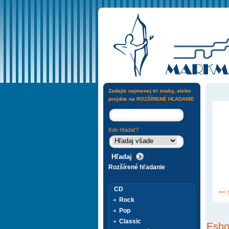
Zadajte najmenej tri znaky, alebo
prejdite na
ROZŠÍRENÉ HĽADANIE
Kde hľadať?
Rozšírené hľadanie
CD
<< 
Rock
Pop
Classic
Esho