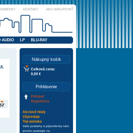
ODMIENKY
KONTAKT
AKO NAKUPOVAŤ
 AUDIO
LP
BLU-RAY
Nákupný košík
UL
Celková cena:
0,00 €
Prihlásenie
Prihlásiť
Registrácia
Akciové tituly
Výpredaje
Top ponuka
Vaše postrehy a pripomienky nám
prosím zasielajte na