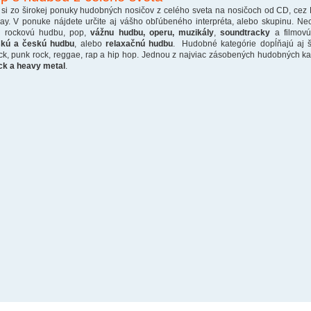
 si zo širokej ponuky hudobných nosičov z celého sveta na nosičoch od CD, cez
ray. V ponuke nájdete určite aj vášho obľúbeného interpréta, alebo skupinu. Ne
o rockovú hudbu, pop,
vážnu hudbu, operu, muzikály
,
soundtracky
a filmovú
skú a českú hudbu
, alebo
relaxačnú hudbu
. Hudobné kategórie dopĺňajú aj š
ck, punk rock, reggae, rap a hip hop. Jednou z najviac zásobených hudobných kate
ck a heavy metal
.