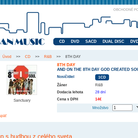
OBCHODNÉ P
CD
DVD
SACD
DUAL DISC
DVD
Úvod
>>
CD
>>
R&B
>>
8TH DAY
8TH DAY
AND ON THE 8TH DAY GOD CREATED SO
Nosič/diel
1CD
Žáner
R&B
Dodacia lehota
28 dní
Cena s DPH
14€
Sanctuary
Množstvo
späť
p s hudbou z celého sveta