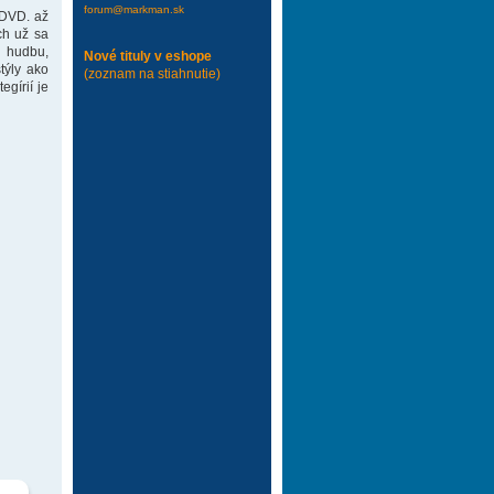
forum@markman.sk
 DVD. až
ch už sa
 hudbu,
Nové tituly v eshope
týly ako
(zoznam na stiahnutie)
gírií je