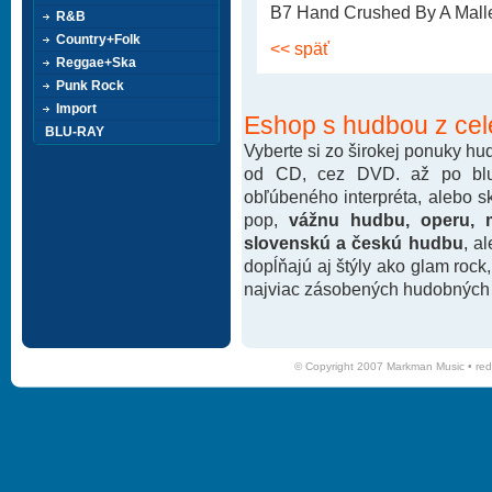
B7 Hand Crushed By A Malle
R&B
Country+Folk
<< späť
Reggae+Ska
Punk Rock
Import
Eshop s hudbou z cel
BLU-RAY
Vyberte si zo širokej ponuky h
od CD, cez DVD. až po blu-
obľúbeného interpréta, alebo 
pop,
vážnu hudbu, operu, m
slovenskú a českú hudbu
, a
dopĺňajú aj štýly ako glam rock
najviac zásobených hudobných k
© Copyright 2007 Markman Music •
red