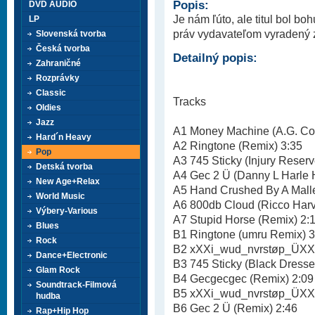
Popis:
DVD AUDIO
Je nám ľúto, ale titul bol b
LP
práv vydavateľom vyradený z 
Slovenská tvorba
Česká tvorba
Detailný popis:
Zahraničné
Rozprávky
Classic
Tracks
Oldies
Jazz
A1 Money Machine (A.G. Co
Hard´n Heavy
A2 Ringtone (Remix) 3:35
Pop
A3 745 Sticky (Injury Reser
Detská tvorba
A4 Gec 2 Ü (Danny L Harle 
New Age+Relax
A5 Hand Crushed By A Malle
World Music
A6 800db Cloud (Ricco Harv
Výbery-Various
A7 Stupid Horse (Remix) 2:
Blues
B1 Ringtone (umru Remix) 3
Rock
B2 xXXi_wud_nvrstøp_ÜXXx
Dance+Electronic
B3 745 Sticky (Black Dress
Glam Rock
B4 Gecgecgec (Remix) 2:09
Soundtrack-Filmová
B5 xXXi_wud_nvrstøp_ÜXXx
hudba
B6 Gec 2 Ü (Remix) 2:46
Rap+Hip Hop