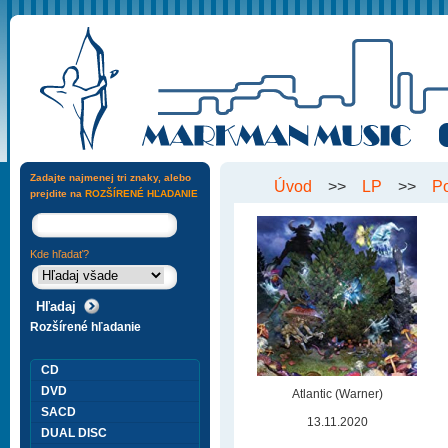
Zadajte najmenej tri znaky, alebo
Úvod
>>
LP
>>
P
prejdite na
ROZŠÍRENÉ HĽADANIE
Kde hľadať?
Rozšírené hľadanie
CD
DVD
Atlantic (Warner)
SACD
13.11.2020
DUAL DISC