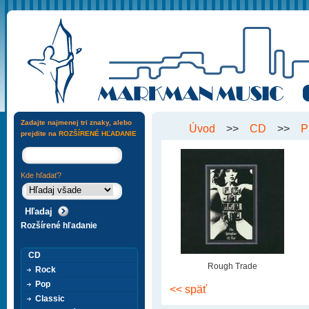
Zadajte najmenej tri znaky, alebo
Úvod
>>
CD
>>
P
prejdite na
ROZŠÍRENÉ HĽADANIE
Kde hľadať?
Rozšírené hľadanie
CD
Rough Trade
Rock
Pop
<< späť
Classic