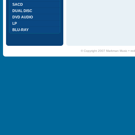
SACD
DUAL DISC
DVD AUDIO
LP
BLU-RAY
© Copyright 2007 Markman Music •
red