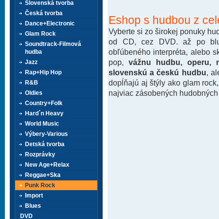
Slovenská tvorba
Česká tvorba
Eshop s hudbou z cel
Dance+Electronic
Vyberte si zo širokej ponuky h
Glam Rock
od CD, cez DVD. až po blu-
Soundtrack-Filmová
obľúbeného interpréta, alebo 
hudba
pop,
vážnu hudbu, operu, m
Jazz
slovenskú a českú hudbu
, a
Rap+Hip Hop
dopĺňajú aj štýly ako glam rock
R&B
najviac zásobených hudobných k
Oldies
Country+Folk
Hard´n Heavy
World Music
Výbery-Various
Detská tvorba
Rozprávky
New Age+Relax
Reggae+Ska
Punk Rock
Import
Blues
DVD