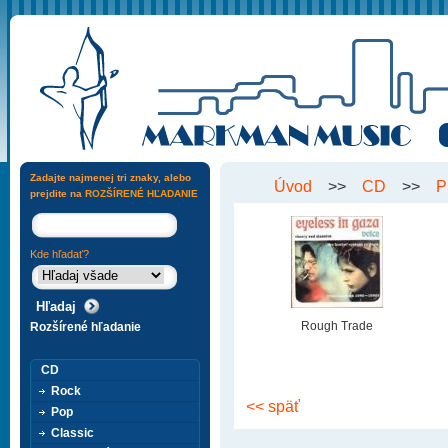
Zadajte najmenej tri znaky, alebo
Úvod
>>
CD
>>
P
prejdite na
ROZŠÍRENÉ HĽADANIE
Kde hľadať?
Rough Trade
Rozšírené hľadanie
CD
Rock
<< späť
Pop
Classic