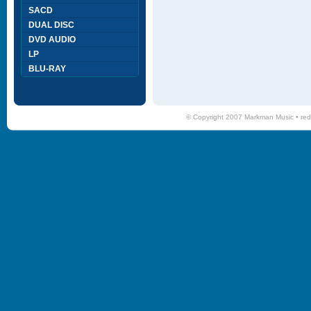
SACD
DUAL DISC
DVD AUDIO
LP
BLU-RAY
© Copyright 2007 Markman Music •
red