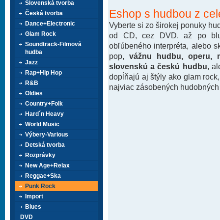
Slovenská tvorba
Eshop s hudbou z cel
Česká tvorba
Dance+Electronic
Vyberte si zo širokej ponuky h
Glam Rock
od CD, cez DVD. až po blu-
Soundtrack-Filmová
obľúbeného interpréta, alebo 
hudba
pop,
vážnu hudbu, operu, m
Jazz
slovenskú a českú hudbu
, a
Rap+Hip Hop
dopĺňajú aj štýly ako glam rock
R&B
najviac zásobených hudobných k
Oldies
Country+Folk
Hard´n Heavy
World Music
Výbery-Various
Detská tvorba
Rozprávky
New Age+Relax
Reggae+Ska
Punk Rock
Import
Blues
DVD