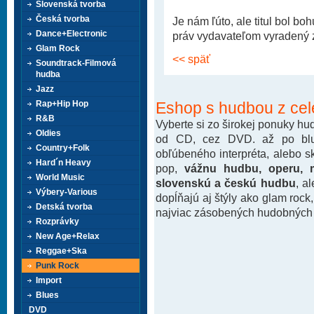
Slovenská tvorba
Česká tvorba
Je nám ľúto, ale titul bol b
Dance+Electronic
práv vydavateľom vyradený z 
Glam Rock
<< späť
Soundtrack-Filmová
hudba
Jazz
Eshop s hudbou z cel
Rap+Hip Hop
R&B
Vyberte si zo širokej ponuky h
Oldies
od CD, cez DVD. až po blu-
Country+Folk
obľúbeného interpréta, alebo 
Hard´n Heavy
pop,
vážnu hudbu, operu, m
World Music
slovenskú a českú hudbu
, a
Výbery-Various
dopĺňajú aj štýly ako glam rock
Detská tvorba
najviac zásobených hudobných k
Rozprávky
New Age+Relax
Reggae+Ska
Punk Rock
Import
Blues
DVD