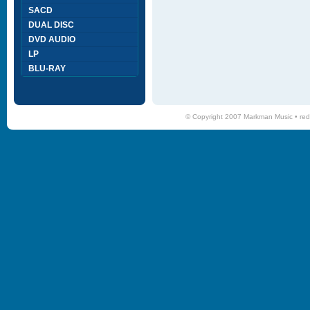
SACD
DUAL DISC
DVD AUDIO
LP
BLU-RAY
© Copyright 2007 Markman Music •
red