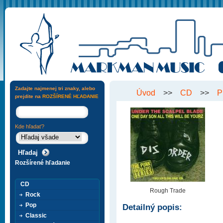
Zadajte najmenej tri znaky, alebo
Úvod
>>
CD
>>
P
prejdite na
ROZŠÍRENÉ HĽADANIE
Kde hľadať?
Rozšírené hľadanie
CD
Rough Trade
Rock
Pop
Detailný popis:
Classic