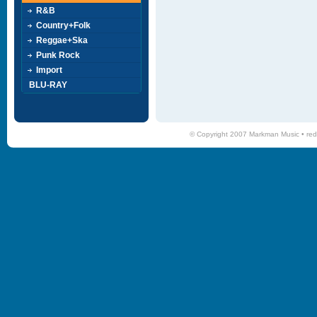
R&B
Country+Folk
Reggae+Ska
Punk Rock
Import
BLU-RAY
© Copyright 2007 Markman Music •
red