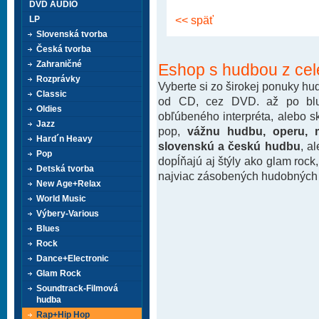
DVD AUDIO
<< späť
LP
Slovenská tvorba
Česká tvorba
Zahraničné
Eshop s hudbou z cel
Rozprávky
Vyberte si zo širokej ponuky h
Classic
od CD, cez DVD. až po blu-
Oldies
obľúbeného interpréta, alebo 
Jazz
pop,
vážnu hudbu, operu, m
Hard´n Heavy
slovenskú a českú hudbu
, a
Pop
dopĺňajú aj štýly ako glam rock
Detská tvorba
najviac zásobených hudobných k
New Age+Relax
World Music
Výbery-Various
Blues
Rock
Dance+Electronic
Glam Rock
Soundtrack-Filmová
hudba
Rap+Hip Hop