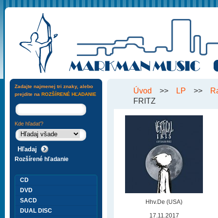
Zadajte najmenej tri znaky, alebo
Úvod
>>
LP
>>
R
prejdite na
ROZŠÍRENÉ HĽADANIE
FRITZ
Kde hľadať?
Rozšírené hľadanie
CD
DVD
SACD
Hhv.De (USA)
DUAL DISC
17.11.2017