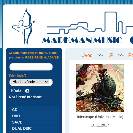
Zadajte najmenej tri znaky, alebo
Úvod
>>
LP
>>
P
prejdite na
ROZŠÍRENÉ HĽADANIE
Kde hľadať?
Rozšírené hľadanie
CD
DVD
Interscope (Universal Music)
SACD
10.11.2017
DUAL DISC