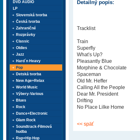
Detailný popis:
DVD AUDIO
LP
Slovenská tvorba
Česká tvorba
Tracklist
Zahraničné
Rozprávky
Train
Classic
Superfly
Oldies
What's Up?
Jazz
Pleasantly Blue
Hard´n Heavy
Morphine & Chocolate
Pop
Spaceman
Detská tvorba
Old Mr. Heffer
New Age+Relax
Calling All the People
World Music
Dear Mr. President
Výbery-Various
Drifting
Blues
No Place Lilke Home
Rock
Dance+Electronic
Glam Rock
<< späť
Soundtrack-Filmová
hudba
Rap+Hip Hop