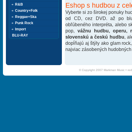
Eshop s hudbou z cel
R&B
Country+Folk
Vyberte si zo širokej ponuky h
Reggae+Ska
od CD, cez DVD. až po blu-
Punk Rock
obľúbeného interpréta, alebo 
Import
pop,
vážnu hudbu, operu, m
BLU-RAY
slovenskú a českú hudbu
, a
dopĺňajú aj štýly ako glam rock
najviac zásobených hudobných k
© Copyright 2007 Markman Music •
red