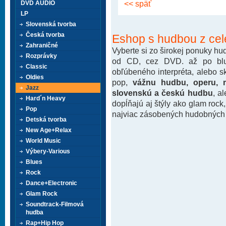
<< späť
DVD AUDIO
LP
Slovenská tvorba
Česká tvorba
Eshop s hudbou z cel
Zahraničné
Vyberte si zo širokej ponuky h
Rozprávky
od CD, cez DVD. až po blu-
Classic
obľúbeného interpréta, alebo 
Oldies
pop,
vážnu hudbu, operu, m
Jazz
slovenskú a českú hudbu
, a
Hard´n Heavy
dopĺňajú aj štýly ako glam rock
Pop
najviac zásobených hudobných k
Detská tvorba
New Age+Relax
World Music
Výbery-Various
Blues
Rock
Dance+Electronic
Glam Rock
Soundtrack-Filmová
hudba
Rap+Hip Hop