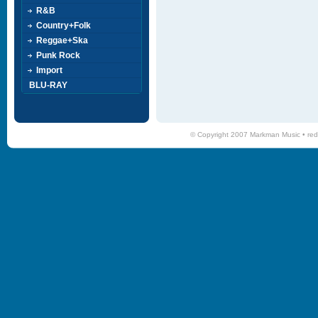
R&B
Country+Folk
Reggae+Ska
Punk Rock
Import
BLU-RAY
© Copyright 2007 Markman Music •
red