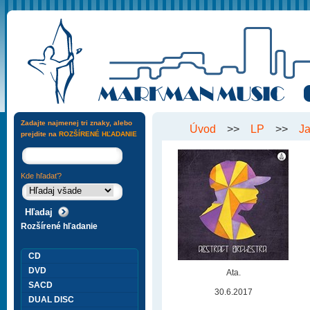
Zadajte najmenej tri znaky, alebo
Úvod
>>
LP
>>
J
prejdite na
ROZŠÍRENÉ HĽADANIE
Kde hľadať?
Rozšírené hľadanie
CD
DVD
Ata.
SACD
30.6.2017
DUAL DISC