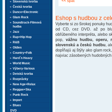
<< späť
Slovenská tvorba
Česká tvorba
Dance+Electronic
Eshop s hudbou z cel
Glam Rock
Soundtrack-Filmová
Vyberte si zo širokej ponuky h
hudba
od CD, cez DVD. až po blu-
Jazz
obľúbeného interpréta, alebo 
Rap+Hip Hop
pop,
vážnu hudbu, operu, m
R&B
slovenskú a českú hudbu
, a
Oldies
dopĺňajú aj štýly ako glam rock
Country+Folk
najviac zásobených hudobných k
Hard´n Heavy
World Music
Výbery-Various
Detská tvorba
Rozprávky
New Age+Relax
Reggae+Ska
Punk Rock
Import
Blues
DVD