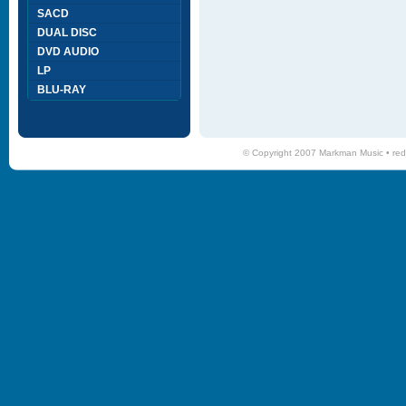
SACD
DUAL DISC
DVD AUDIO
LP
BLU-RAY
© Copyright 2007 Markman Music •
red