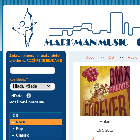
Zadajte najmenej tri znaky, alebo
Úvod
>>
CD
>>
Rock
prejdite na
ROZŠÍRENÉ HĽADANIE
Kde hľadať?
Rozšírené hľadanie
CD
Elefant
Rock
Pop
19.5.2017
Classic