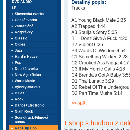
Detailný popis:
DVD AUDIO
Tracks
LP
Slovenská tvorba
A1 Young Black Male 2:35
Česká tvorba
A2 Trapped 4:44
Zahraničné
A3 Soulja's Story 5:05
Rozprávky
B1 I Don't Give A Fuck 4:20
Classic
B2 Violent 6:26
Oldies
B3 Words Of Wisdom 4:54
Jazz
C1 Something Wicked 2:28
Hard´n Heavy
C2 Crooked Ass Nigga 4:17
Pop
C3 If My Homie Calls 4:18
Detská tvorba
C4 Brenda's Got A Baby 3:5
New Age+Relax
D1 Tha' Lunatic 3:29
World Music
D2 Rebel Of The Undergrou
Výbery-Various
D3 Part Time Mutha 5:14
Blues
Rock
<< späť
Dance+Electronic
Glam Rock
Soundtrack-Filmová
Eshop s hudbou z cel
hudba
Rap+Hip Hop
Vyberte si zo širokej ponuky h