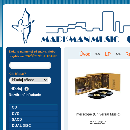
Zadajte najmenej tri znaky, alebo
Úvod
>>
LP
>>
R
prejdite na
ROZŠÍRENÉ HĽADANIE
Kde hľadať?
Rozšírené hľadanie
CD
DVD
Interscope (Universal Music)
SACD
27.1.2017
DUAL DISC