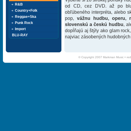
R&B
od CD, cez DVD. až po blu-
Country+Folk
obľúbeného interpréta, alebo 
Reggae+Ska
pop,
vážnu hudbu, operu, m
Punk Rock
slovenskú a českú hudbu
, a
Import
dopĺňajú aj štýly ako glam rock
BLU-RAY
najviac zásobených hudobných k
© Copyright 2007 Markman Music •
red