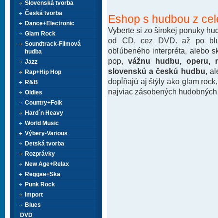
Slovenská tvorba
Česká tvorba
Eshop s hudbou z cel
Dance+Electronic
Vyberte si zo širokej ponuky h
Glam Rock
od CD, cez DVD. až po blu-
Soundtrack-Filmová
obľúbeného interpréta, alebo 
hudba
pop,
vážnu hudbu, operu, m
Jazz
slovenskú a českú hudbu
, a
Rap+Hip Hop
dopĺňajú aj štýly ako glam rock
R&B
najviac zásobených hudobných k
Oldies
Country+Folk
Hard´n Heavy
World Music
Výbery-Various
Detská tvorba
Rozprávky
New Age+Relax
Reggae+Ska
Punk Rock
Import
Blues
DVD