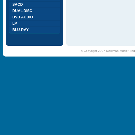
SACD
DUAL DISC
DVD AUDIO
LP
BLU-RAY
© Copyright 2007 Markman Music •
red