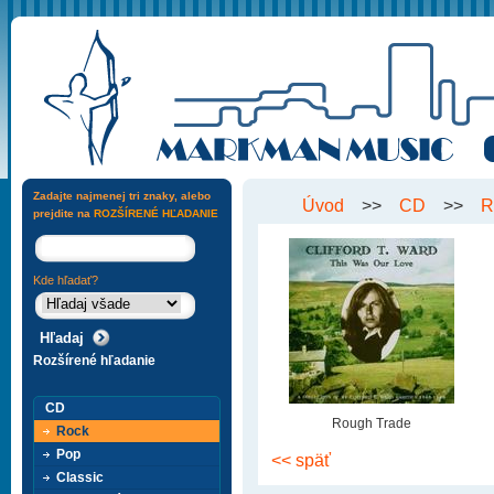
Zadajte najmenej tri znaky, alebo
Úvod
>>
CD
>>
R
prejdite na
ROZŠÍRENÉ HĽADANIE
Kde hľadať?
Rozšírené hľadanie
CD
Rough Trade
Rock
Pop
<< späť
Classic