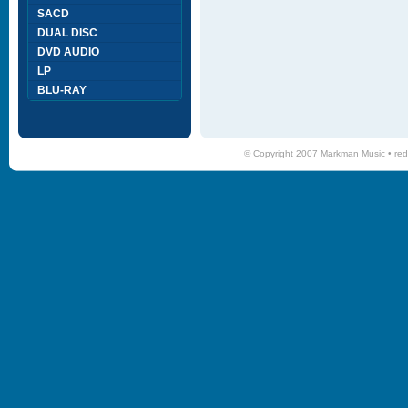
SACD
DUAL DISC
DVD AUDIO
LP
BLU-RAY
© Copyright 2007 Markman Music •
red