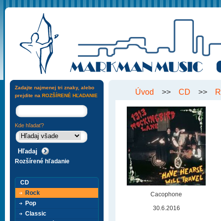
Zadajte najmenej tri znaky, alebo
Úvod
>>
CD
>>
R
prejdite na
ROZŠÍRENÉ HĽADANIE
Kde hľadať?
Rozšírené hľadanie
CD
Rock
Cacophone
Pop
30.6.2016
Classic