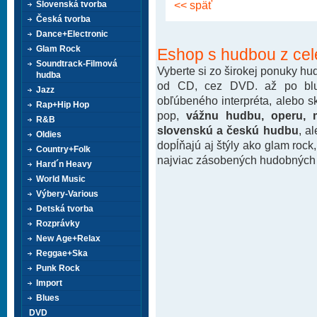
<< späť
Slovenská tvorba
Česká tvorba
Dance+Electronic
Glam Rock
Eshop s hudbou z cel
Soundtrack-Filmová
Vyberte si zo širokej ponuky h
hudba
od CD, cez DVD. až po blu-
Jazz
obľúbeného interpréta, alebo 
Rap+Hip Hop
pop,
vážnu hudbu, operu, m
R&B
slovenskú a českú hudbu
, a
Oldies
dopĺňajú aj štýly ako glam rock
Country+Folk
najviac zásobených hudobných k
Hard´n Heavy
World Music
Výbery-Various
Detská tvorba
Rozprávky
New Age+Relax
Reggae+Ska
Punk Rock
Import
Blues
DVD