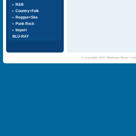
R&B
Country+Folk
Reggae+Ska
Punk Rock
Import
BLU-RAY
© Copyright 2007 Markman Music •
red