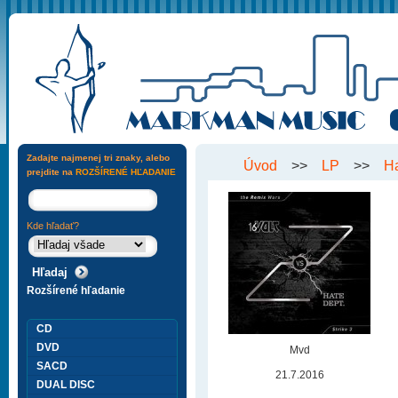
Zadajte najmenej tri znaky, alebo
Úvod
>>
LP
>>
H
prejdite na
ROZŠÍRENÉ HĽADANIE
Kde hľadať?
Rozšírené hľadanie
CD
DVD
Mvd
SACD
21.7.2016
DUAL DISC