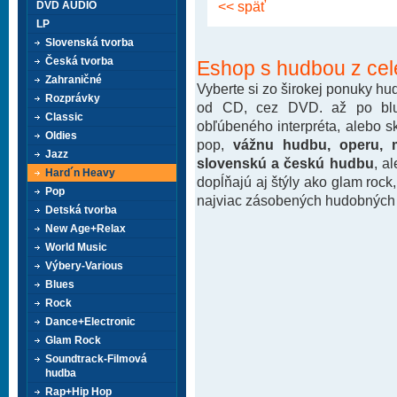
<< späť
DVD AUDIO
LP
Slovenská tvorba
Česká tvorba
Eshop s hudbou z cel
Zahraničné
Vyberte si zo širokej ponuky h
Rozprávky
od CD, cez DVD. až po blu-
Classic
obľúbeného interpréta, alebo 
Oldies
pop,
vážnu hudbu, operu, m
Jazz
slovenskú a českú hudbu
, a
Hard´n Heavy
dopĺňajú aj štýly ako glam rock
Pop
najviac zásobených hudobných k
Detská tvorba
New Age+Relax
World Music
Výbery-Various
Blues
Rock
Dance+Electronic
Glam Rock
Soundtrack-Filmová
hudba
Rap+Hip Hop