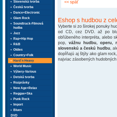
<< späť
Slovenská tvorba
Česká tvorba
Dance+Electronic
Glam Rock
Eshop s hudbou z cel
Soundtrack-Filmová
Vyberte si zo širokej ponuky h
hudba
od CD, cez DVD. až po blu-
Jazz
obľúbeného interpréta, alebo 
Rap+Hip Hop
pop,
vážnu hudbu, operu, m
R&B
slovenskú a českú hudbu
, a
Oldies
dopĺňajú aj štýly ako glam rock
Country+Folk
najviac zásobených hudobných k
Hard´n Heavy
World Music
Výbery-Various
Detská tvorba
Rozprávky
New Age+Relax
Reggae+Ska
Punk Rock
Import
Blues
DVD