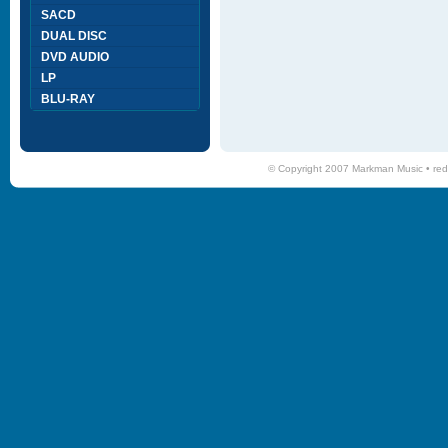
SACD
DUAL DISC
DVD AUDIO
LP
BLU-RAY
© Copyright 2007 Markman Music •
red