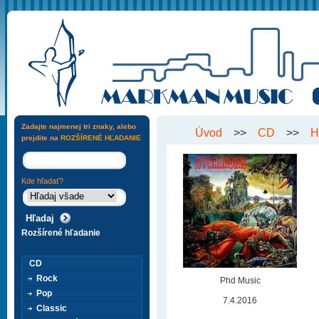
Zadajte najmenej tri znaky, alebo
Úvod
>>
CD
>>
H
prejdite na
ROZŠÍRENÉ HĽADANIE
Kde hľadať?
Rozšírené hľadanie
CD
Rock
Phd Music
Pop
7.4.2016
Classic